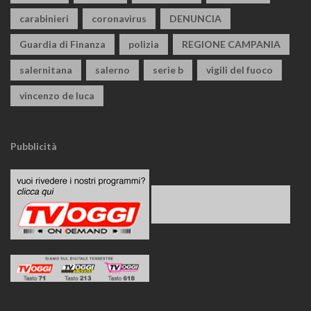
carabinieri
coronavirus
DENUNCIA
Guardia di Finanza
polizia
REGIONE CAMPANIA
salernitana
salerno
serie b
vigili del fuoco
vincenzo de luca
Pubblicità