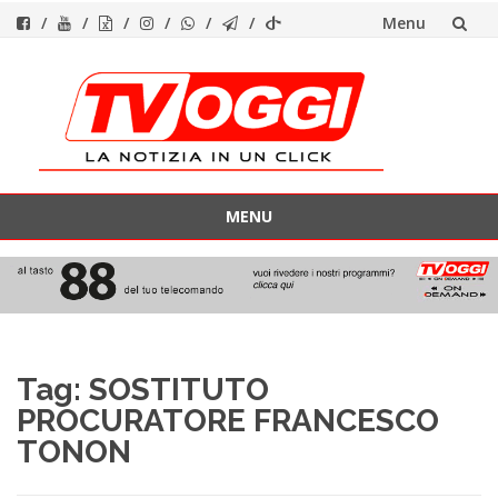
Menu
Vai
al
contenuto
MENU
Vai
al
contenuto
Tag:
SOSTITUTO
PROCURATORE FRANCESCO
TONON