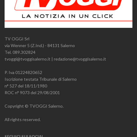
TV OGGI Srl
via Wenner 5 (Z.Ind.) - 84131 Salerno
Tel. 089.302824
tvoggi@tvoggisalerno.it | redazione@tvoggisalerno.it
P. Iva 01224820652
Iscrizione testata Tribunale di Salerno
n° 527 del 18/11/1980
ROC n° 9073 del 29/08/2001
Copyright © TVOGGI Salerno.
All rights reserved.
SEGUICI SUI SOCIAL