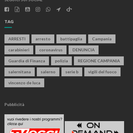
TAG
ARRESTI
arresto
battipaglia
Campania
carabinieri
coronavirus
DENUNCIA
Guardia di Finanza
polizia
REGIONE CAMPANIA
salernitana
salerno
serie b
vigili del fuoco
vincenzo de luca
Pubblicità