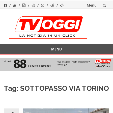
Menu
Vai
al
contenuto
MENU
Vai
al
contenuto
Tag:
SOTTOPASSO VIA TORINO