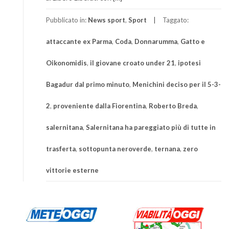
Pubblicato in:
News sport
,
Sport
Taggato:
attaccante ex Parma
,
Coda
,
Donnarumma
,
Gatto e
Oikonomidis
,
il giovane croato under 21
,
ipotesi
Bagadur dal primo minuto
,
Menichini deciso per il 5-3-
2
,
proveniente dalla Fiorentina
,
Roberto Breda
,
salernitana
,
Salernitana ha pareggiato più di tutte in
trasferta
,
sottopunta neroverde
,
ternana
,
zero
vittorie esterne