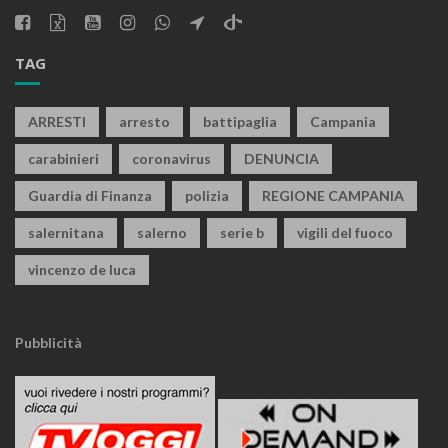
TAG
ARRESTI
arresto
battipaglia
Campania
carabinieri
coronavirus
DENUNCIA
Guardia di Finanza
polizia
REGIONE CAMPANIA
salernitana
salerno
serie b
vigili del fuoco
vincenzo de luca
Pubblicità