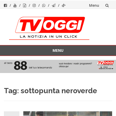
Menu
Vai
al
contenuto
MENU
Vai
al
contenuto
Tag:
sottopunta neroverde