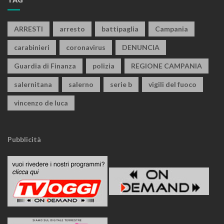
ARRESTI
arresto
battipaglia
Campania
carabinieri
coronavirus
DENUNCIA
Guardia di Finanza
polizia
REGIONE CAMPANIA
salernitana
salerno
serie b
vigili del fuoco
vincenzo de luca
Pubblicità