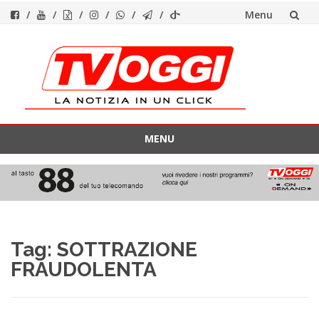
Menu
Vai
al
contenuto
MENU
Vai
al
contenuto
Tag:
SOTTRAZIONE
FRAUDOLENTA