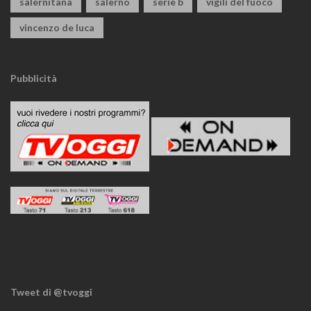
salernitana
salerno
serie b
vigili del fuoco
vincenzo de luca
Pubblicità
Tweet di @tvoggi