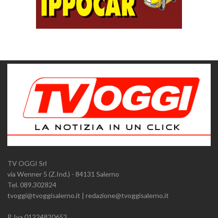
TV OGGI Srl
via Wenner 5 (Z.Ind.) - 84131 Salerno
Tel. 089.302824
tvoggi@tvoggisalerno.it | redazione@tvoggisalerno.it
P. Iva 01224820652