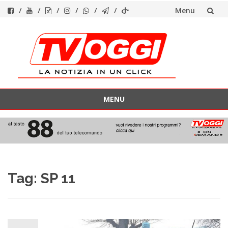
Menu
Vai
al
contenuto
MENU
Vai
al
contenuto
Tag:
SP 11