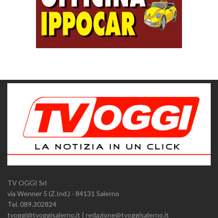
TV OGGI Srl
via Wenner 5 (Z.Ind.) - 84131 Salerno
Tel. 089.302824
tvoggi@tvoggisalerno.it | redazione@tvoggisalerno.it