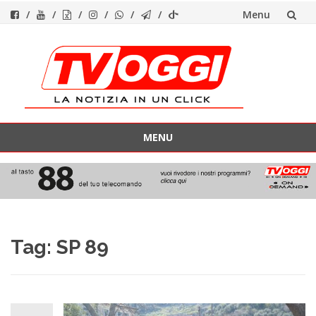
Menu
Vai
al
contenuto
MENU
Vai
al
contenuto
Tag:
SP 89