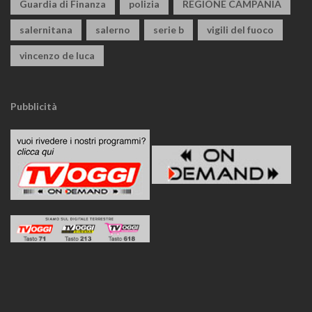
Guardia di Finanza
polizia
REGIONE CAMPANIA
salernitana
salerno
serie b
vigili del fuoco
vincenzo de luca
Pubblicità