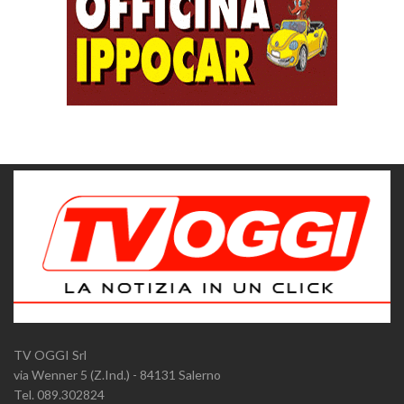
TV OGGI Srl
via Wenner 5 (Z.Ind.) - 84131 Salerno
Tel. 089.302824