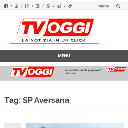
Menu
Vai
al
contenuto
MENU
Vai
al
contenuto
Tag:
SP Aversana