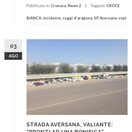
Pubblicato in:
Cronaca
,
News 2
Taggato:
CROCE
BIANCA
,
incidente
,
ruggi d'aragona
,
SP Aversana
,
vopi
03
AGO
STRADA AVERSANA, VALIANTE:
“PRONTI AD UNA BONIFICA”