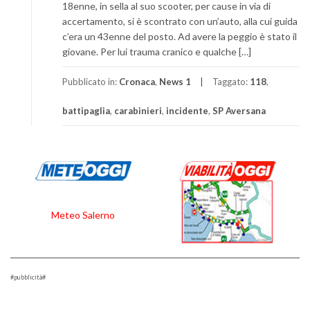
18enne, in sella al suo scooter, per cause in via di
accertamento, si è scontrato con un’auto, alla cui guida
c’era un 43enne del posto. Ad avere la peggio è stato il
giovane. Per lui trauma cranico e qualche […]
Pubblicato in:
Cronaca
,
News 1
Taggato:
118
,
battipaglia
,
carabinieri
,
incidente
,
SP Aversana
Meteo Salerno
#pubblicità#