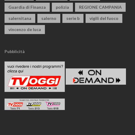
Guardia di Finanza
polizia
REGIONE CAMPANIA
salernitana
salerno
serie b
vigili del fuoco
vincenzo de luca
Pubblicità