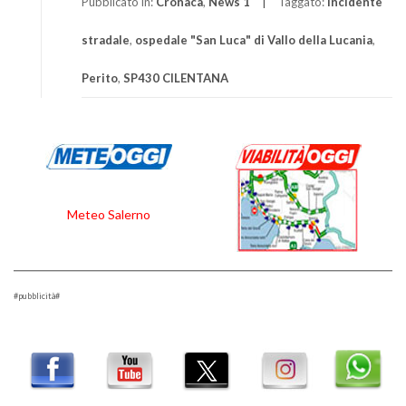
Pubblicato in:
Cronaca
,
News 1
Taggato:
incidente
stradale
,
ospedale "San Luca" di Vallo della Lucania
,
Perito
,
SP430 CILENTANA
Meteo Salerno
#pubblicità#