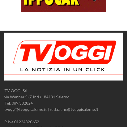
TV OGGI Srl
via Wenner 5 (Z.Ind.) - 84131 Salerno
Tel. 089.302824
tvoggi@tvoggisalerno.it | redazione@tvoggisalerno.it
P. Iva 01224820652