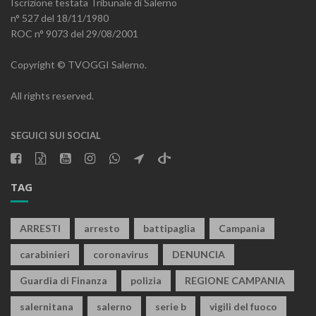
Iscrizione testata Tribunale di Salerno
n° 527 del 18/11/1980
ROC n° 9073 del 29/08/2001
Copyright © TVOGGI Salerno.
All rights reserved.
SEGUICI SUI SOCIAL
TAG
ARRESTI
arresto
battipaglia
Campania
carabinieri
coronavirus
DENUNCIA
Guardia di Finanza
polizia
REGIONE CAMPANIA
salernitana
salerno
serie b
vigili del fuoco