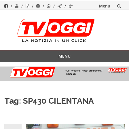
Menu
Vai
al
contenuto
MENU
Vai
al
contenuto
Tag:
SP430 CILENTANA