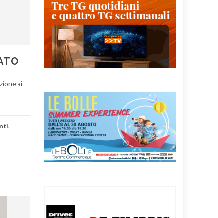
TATO
zione ai
nti
,