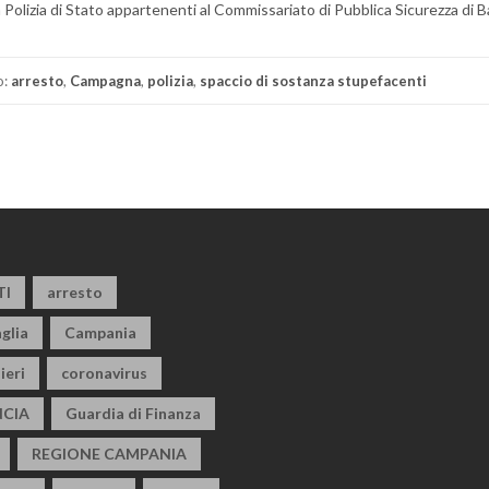
a Polizia di Stato appartenenti al Commissariato di Pubblica Sicurezza di Ba
o:
arresto
,
Campagna
,
polizia
,
spaccio di sostanza stupefacenti
TI
arresto
glia
Campania
ieri
coronavirus
CIA
Guardia di Finanza
REGIONE CAMPANIA