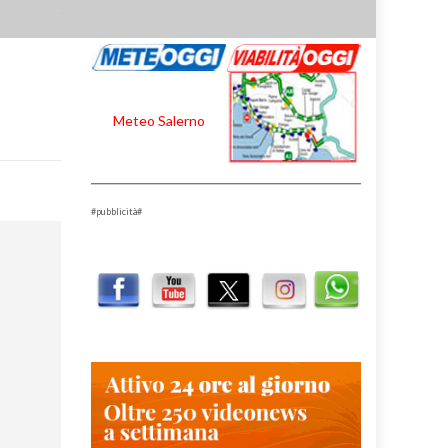
Meteo Salerno
#pubblicità#