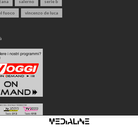
itana
salerno
serie b
el fuoco
vincenzo de luca
à