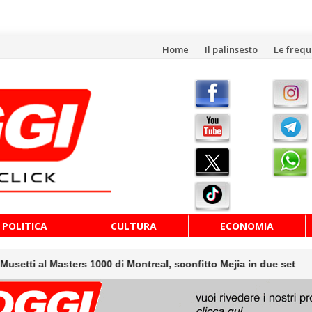
Vai
Home
Il palinsesto
Le freq
al
contenuto
POLITICA
CULTURA
ECONOMIA
asters 1000 di Montreal, sconfitto Mejia in due set
Dl 