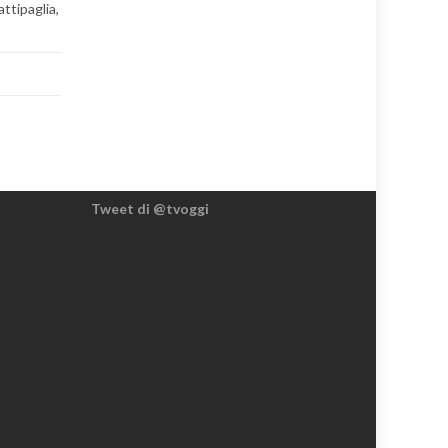
ttipaglia,
Tweet di @tvoggi