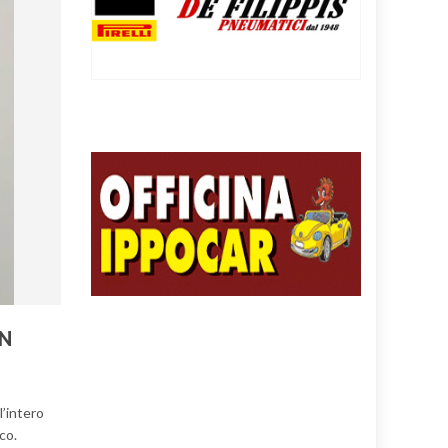
IN
l’intero
co.