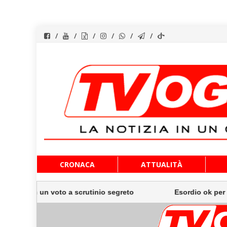
Vai
CRONACA
ATTUALITÀ
al
contenuto
un voto a scrutinio segreto
Esordio ok per Musetti al M