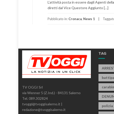
L’attività posta in essere dagli Agenti dell
diretti dal Vice Questore Aggiunto […]
Pubblicato in:
Cronaca
,
News 1
Taggat
TAG
ARRES
battipa
carabin
TV OGGI Srl
via Wenner 5 (Z.Ind.) - 84131 Salerno
DENUN
Tel. 089.302824
tvoggi@tvoggisalerno.it |
polizia
redazione@tvoggisalerno.it