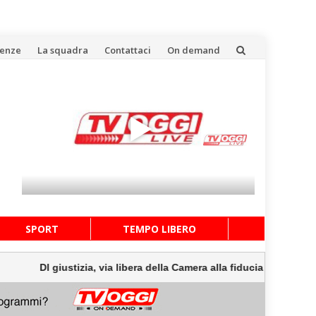
uenze
La squadra
Contattaci
On demand
SPORT
TEMPO LIBERO
giustizia, via libera della Camera alla fiducia con 191 sì