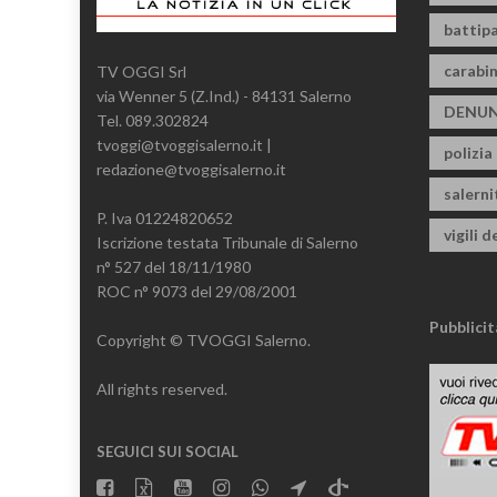
battipa
carabin
TV OGGI Srl
via Wenner 5 (Z.Ind.) - 84131 Salerno
DENUN
Tel. 089.302824
tvoggi@tvoggisalerno.it |
polizia
redazione@tvoggisalerno.it
salern
P. Iva 01224820652
vigili d
Iscrizione testata Tribunale di Salerno
n° 527 del 18/11/1980
ROC n° 9073 del 29/08/2001
Pubblicit
Copyright © TVOGGI Salerno.
All rights reserved.
SEGUICI SUI SOCIAL