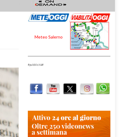
Meteo Salerno
#pubblicità#