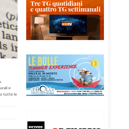
a.
urali e
o tutte le