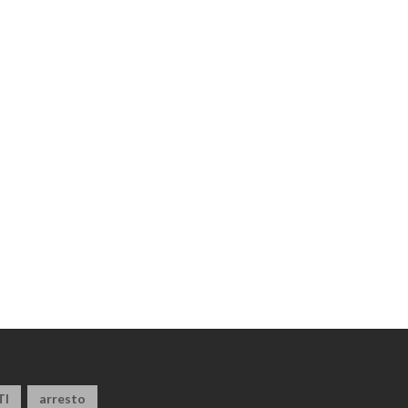
TI
arresto