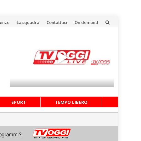
uenze
La squadra
Contattaci
On demand
SPORT
TEMPO LIBERO