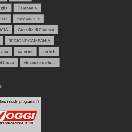
glia
Campania
ieri
coronavirus
CIA
Guardia di Finanza
REGIONE CAMPANIA
itana
salerno
serie b
el fuoco
vincenzo de luca
à