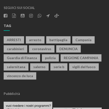
SEGUICI SUI SOCIAL
TAG
ARRESTI
arresto
battipaglia
Campania
carabinieri
coronavirus
DENUNCIA
Guardia di Finanza
polizia
REGIONE CAMPANIA
salernitana
salerno
serie b
vigili del fuoco
vincenzo de luca
Pubblicità