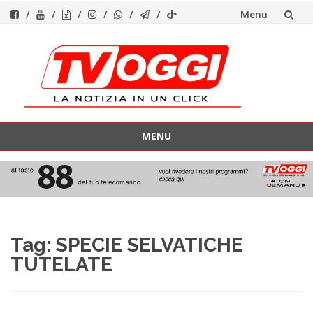
Menu
Vai
al
contenuto
MENU
Vai
al
contenuto
Tag:
SPECIE SELVATICHE
TUTELATE