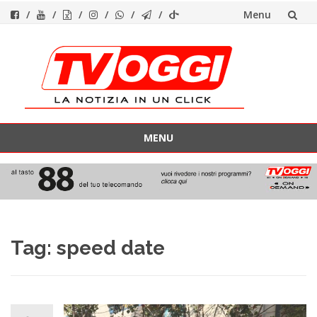
Menu
Vai
al
contenuto
MENU
Vai
al
contenuto
Tag:
speed date