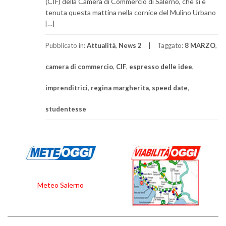
(CIF) della Camera di Commercio di Salerno, che si è
tenuta questa mattina nella cornice del Mulino Urbano
[…]
Pubblicato in:
Attualità
,
News 2
Taggato:
8 MARZO
,
camera di commercio
,
CIF
,
espresso delle idee
,
imprenditrici
,
regina margherita
,
speed date
,
studentesse
Meteo Salerno