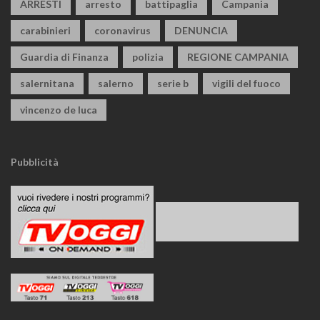
ARRESTI
arresto
battipaglia
Campania
carabinieri
coronavirus
DENUNCIA
Guardia di Finanza
polizia
REGIONE CAMPANIA
salernitana
salerno
serie b
vigili del fuoco
vincenzo de luca
Pubblicità