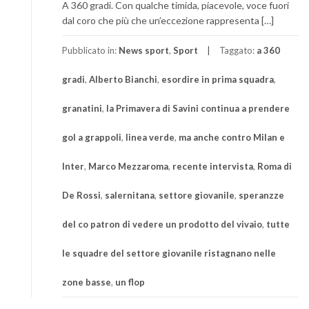
A 360 gradi. Con qualche timida, piacevole, voce fuori
dal coro che più che un’eccezione rappresenta […]
Pubblicato in:
News sport
,
Sport
Taggato:
a 360
gradi
,
Alberto Bianchi
,
esordire in prima squadra
,
granatini
,
la Primavera di Savini continua a prendere
gol a grappoli
,
linea verde
,
ma anche contro Milan e
Inter
,
Marco Mezzaroma
,
recente intervista
,
Roma di
De Rossi
,
salernitana
,
settore giovanile
,
speranzze
del co patron di vedere un prodotto del vivaio
,
tutte
le squadre del settore giovanile ristagnano nelle
zone basse
,
un flop