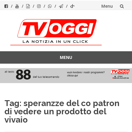
Menu
Vai
al
contenuto
MENU
Vai
al
contenuto
Tag:
speranzze del co patron
di vedere un prodotto del
vivaio