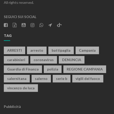
All rights reserved.
SEGUICI SUI SOCIAL
TAG
ARRESTI
arresto
battipaglia
Campania
carabinieri
coronavirus
DENUNCIA
Guardia di Finanza
polizia
REGIONE CAMPANIA
salernitana
salerno
serie b
vigili del fuoco
vincenzo de luca
Pubblicità