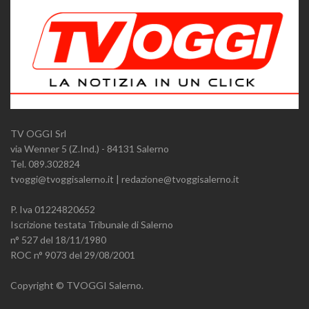
TV OGGI Srl
via Wenner 5 (Z.Ind.) - 84131 Salerno
Tel. 089.302824
tvoggi@tvoggisalerno.it | redazione@tvoggisalerno.it
P. Iva 01224820652
Iscrizione testata Tribunale di Salerno
n° 527 del 18/11/1980
ROC n° 9073 del 29/08/2001
Copyright © TVOGGI Salerno.