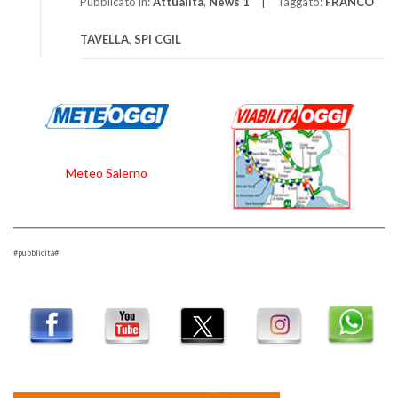
Pubblicato in:
Attualità
,
News 1
Taggato:
FRANCO
TAVELLA
,
SPI CGIL
Meteo Salerno
#pubblicità#