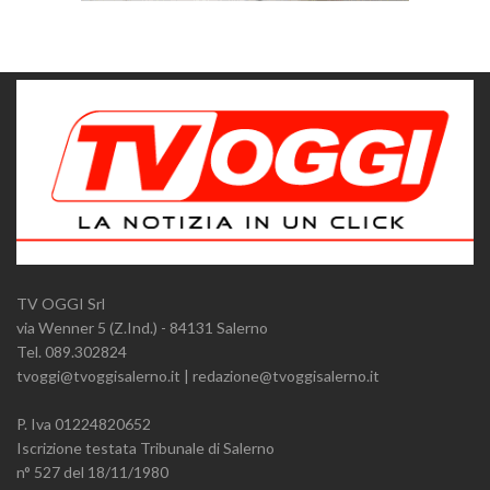
TV OGGI Srl
via Wenner 5 (Z.Ind.) - 84131 Salerno
Tel. 089.302824
tvoggi@tvoggisalerno.it | redazione@tvoggisalerno.it
P. Iva 01224820652
Iscrizione testata Tribunale di Salerno
n° 527 del 18/11/1980