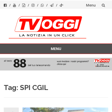
Menu
Vai
al
contenuto
MENU
Vai
al
contenuto
Tag:
SPI CGIL