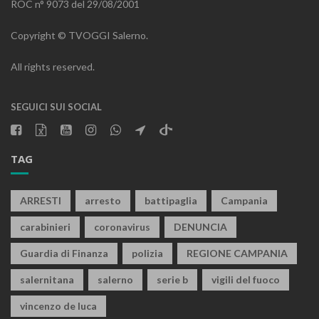
ROC n° 9073 del 29/08/2001
Copyright © TVOGGI Salerno.
All rights reserved.
SEGUICI SUI SOCIAL
TAG
ARRESTI
arresto
battipaglia
Campania
carabinieri
coronavirus
DENUNCIA
Guardia di Finanza
polizia
REGIONE CAMPANIA
salernitana
salerno
serie b
vigili del fuoco
vincenzo de luca