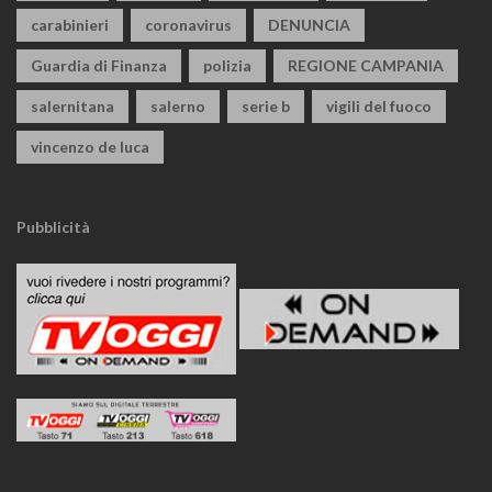
carabinieri
coronavirus
DENUNCIA
Guardia di Finanza
polizia
REGIONE CAMPANIA
salernitana
salerno
serie b
vigili del fuoco
vincenzo de luca
Pubblicità