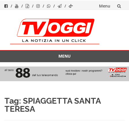
Menu
Vai
al
contenuto
MENU
Vai
al
contenuto
Tag:
SPIAGGETTA SANTA
TERESA