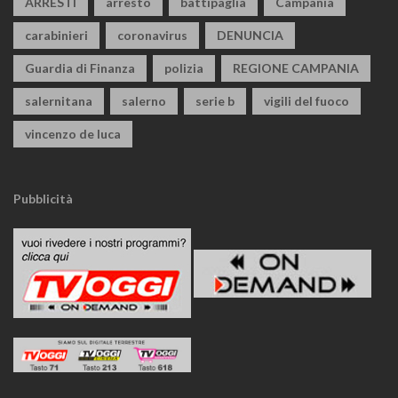
ARRESTI
arresto
battipaglia
Campania
carabinieri
coronavirus
DENUNCIA
Guardia di Finanza
polizia
REGIONE CAMPANIA
salernitana
salerno
serie b
vigili del fuoco
vincenzo de luca
Pubblicità