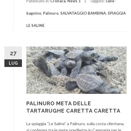
Pubblicato in:
Cronaca
,
News 1
Taggato:
cane-
bagnino
,
Palinuro
,
SALVATAGGIO BAMBINA
,
SPIAGGIA
LE SALINE
27
LUG
PALINURO META DELLE
TARTARUGHE CARETTA CARETTA
La spiaggia “Le Saline” a Palinuro, sulla costa cilentana,
si conferma tra le mete predilette in Campania per le