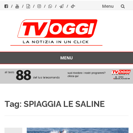
Menu
Vai
al
contenuto
MENU
Vai
al
contenuto
Tag:
SPIAGGIA LE SALINE