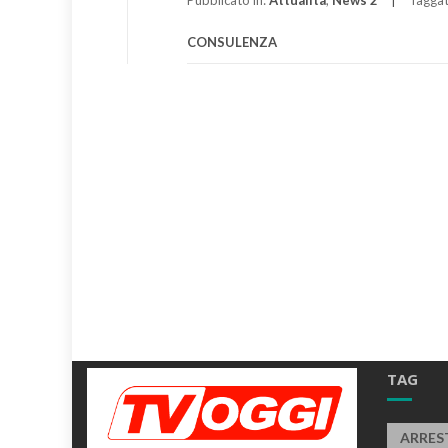
Pubblicato in:
Attualità
,
News 2
Tagga
CONSULENZA
TAG
ARRES