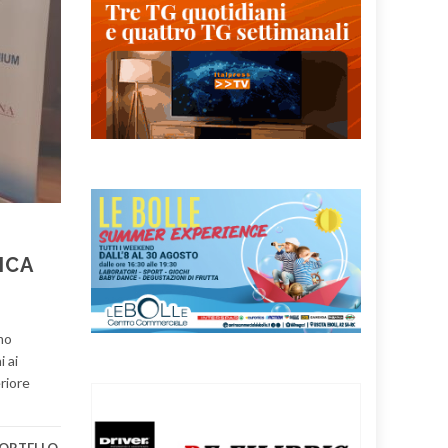
ICA
mo
i ai
eriore