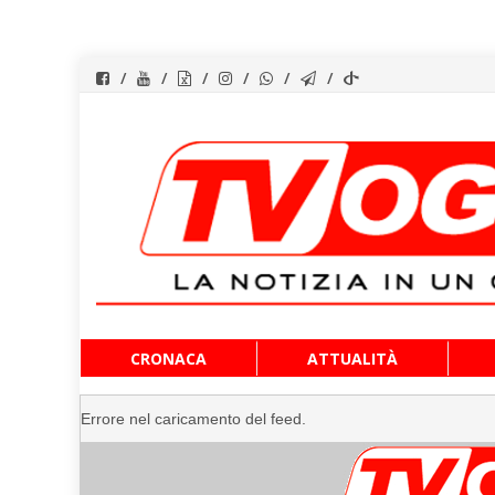
Vai
CRONACA
ATTUALITÀ
al
contenuto
Errore nel caricamento del feed.