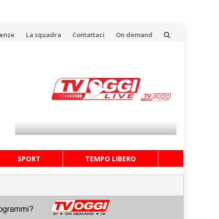
uenze
La squadra
Contattaci
On demand
SPORT
TEMPO LIBERO