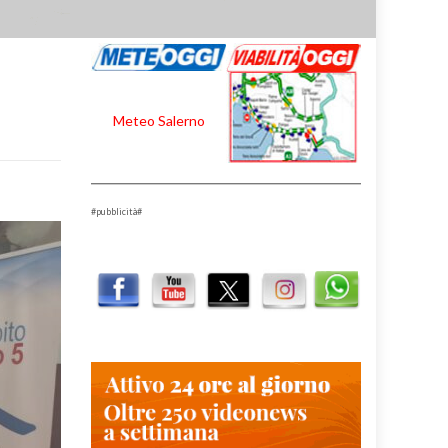
Meteo Salerno
#pubblicità#