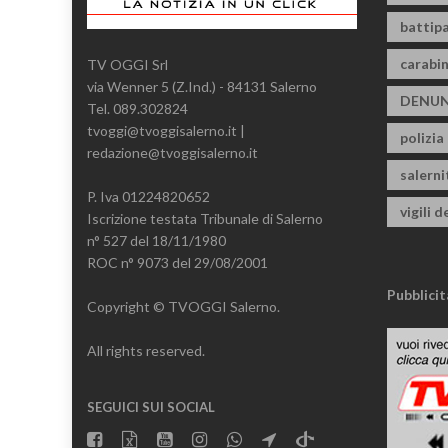
battipa
carabin
TV OGGI Srl
via Wenner 5 (Z.Ind.) - 84131 Salerno
DENUN
Tel. 089.302824
tvoggi@tvoggisalerno.it |
polizia
redazione@tvoggisalerno.it
salern
P. Iva 01224820652
vigili d
Iscrizione testata Tribunale di Salerno
n° 527 del 18/11/1980
ROC n° 9073 del 29/08/2001
Pubblicit
Copyright © TVOGGI Salerno.
All rights reserved.
SEGUICI SUI SOCIAL