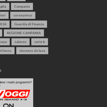
glia
Campania
ieri
coronavirus
CIA
Guardia di Finanza
REGIONE CAMPANIA
itana
salerno
serie b
el fuoco
vincenzo de luca
à