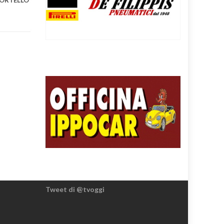
ORTELLO
Tweet di @tvoggi