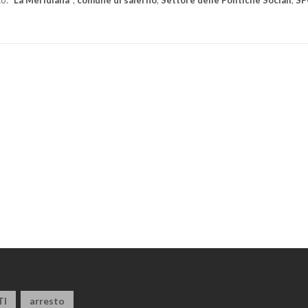
to:
“La Meridiana”
,
comune di salerno
,
Settore delle Politiche Sociali
,
SP
TI
arresto