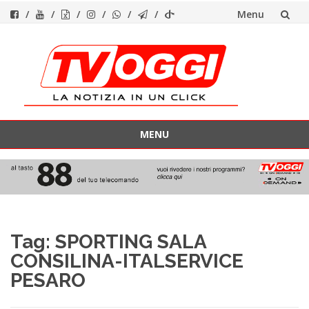
Menu
Vai
al
contenuto
MENU
Vai
al
contenuto
Tag:
SPORTING SALA
CONSILINA-ITALSERVICE
PESARO