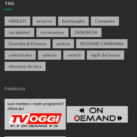
TAG
ARRESTI
arresto
battipaglia
Campania
carabinieri
coronavirus
DENUNCIA
Guardia di Finanza
polizia
REGIONE CAMPANIA
salernitana
salerno
serie b
vigili del fuoco
vincenzo de luca
Pubblicità