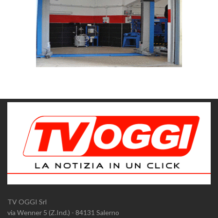
TV OGGI Srl
via Wenner 5 (Z.Ind.) - 84131 Salerno