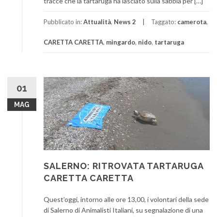
tracce che la tartaruga ha lasciato sulla sabbia per […]
Pubblicato in:
Attualità
,
News 2
Taggato:
camerota
,
CARETTA CARETTA
,
mingardo
,
nido
,
tartaruga
01
MAG
SALERNO: RITROVATA TARTARUGA
CARETTA CARETTA
Quest’oggi, intorno alle ore 13,00, i volontari della sede
di Salerno di Animalisti Italiani, su segnalazione di una