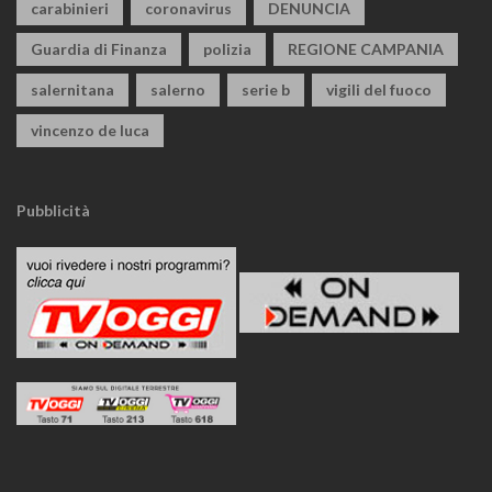
carabinieri
coronavirus
DENUNCIA
Guardia di Finanza
polizia
REGIONE CAMPANIA
salernitana
salerno
serie b
vigili del fuoco
vincenzo de luca
Pubblicità