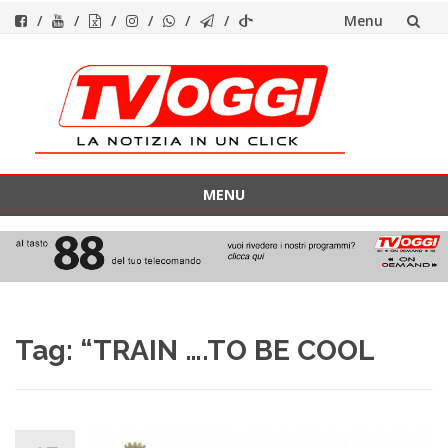
Menu
Vai
al
contenuto
MENU
Vai
al
contenuto
Tag:
“TRAIN ….TO BE COOL