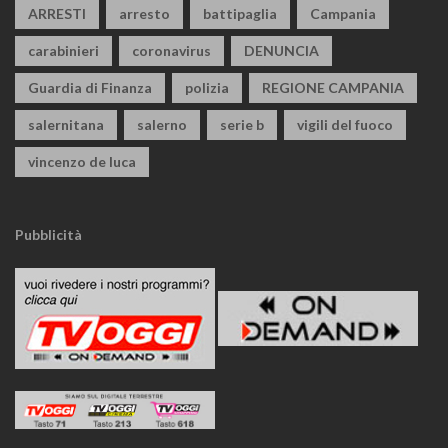
ARRESTI
arresto
battipaglia
Campania
carabinieri
coronavirus
DENUNCIA
Guardia di Finanza
polizia
REGIONE CAMPANIA
salernitana
salerno
serie b
vigili del fuoco
vincenzo de luca
Pubblicità