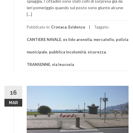
spiaggia. I cittadini sono stati colti di sorpresa già da
ieri pomeriggio quando sul posto sono giunte alcune
[…]
Pubblicato in:
Cronaca
,
Evidenza
Taggato:
CANTIERE NAVALE
,
ex lido arenella
,
mercatello
,
polizia
municipale
,
pubblica incolumità
,
sicurezza
,
TRANSENNE
,
via leucosia
16
MAR