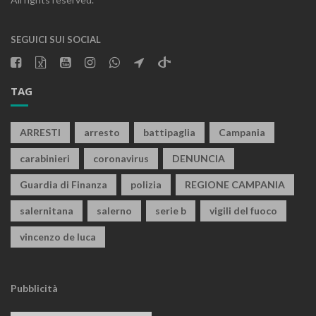
SEGUICI SUI SOCIAL
TAG
ARRESTI
arresto
battipaglia
Campania
carabinieri
coronavirus
DENUNCIA
Guardia di Finanza
polizia
REGIONE CAMPANIA
salernitana
salerno
serie b
vigili del fuoco
vincenzo de luca
Pubblicità