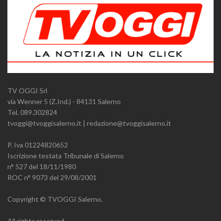
TV OGGI Srl
via Wenner 5 (Z.Ind.) - 84131 Salerno
Tel. 089.302824
tvoggi@tvoggisalerno.it | redazione@tvoggisalerno.it
P. Iva 01224820652
Iscrizione testata Tribunale di Salerno
n° 527 del 18/11/1980
ROC n° 9073 del 29/08/2001
Copyright © TVOGGI Salerno.
All rights reserved.