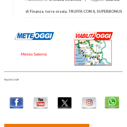
di Finanza
,
torre orsaia
,
TRUFFA CON IL SUPERBONUS
Meteo Salerno
#pubblicità#