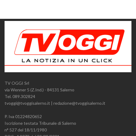
TV OGGI Srl
via Wenner 5 (Z.Ind.) - 84131 Salerno
Tel. 089.302824
tvoggi@tvoggisalerno.it | redazione@tvoggisalerno.it
P. Iva 01224820652
Iscrizione testata Tribunale di Salerno
n° 527 del 18/11/1980