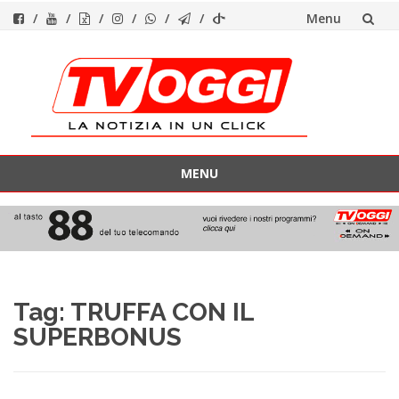
Menu
Vai
al
contenuto
MENU
Vai
al
contenuto
Tag:
TRUFFA CON IL
SUPERBONUS