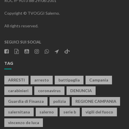
ROC n° 9073 del 29/08/2001
Copyright © TVOGGI Salerno.
All rights reserved.
SEGUICI SUI SOCIAL
TAG
ARRESTI
arresto
battipaglia
Campania
carabinieri
coronavirus
DENUNCIA
Guardia di Finanza
polizia
REGIONE CAMPANIA
salernitana
salerno
serie b
vigili del fuoco
vincenzo de luca