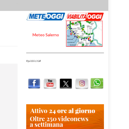
Meteo Salerno
#pubblicità#