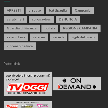
ARRESTI
arresto
battipaglia
Campania
carabinieri
coronavirus
DENUNCIA
Guardia di Finanza
polizia
REGIONE CAMPANIA
salernitana
salerno
serie b
vigili del fuoco
vincenzo de luca
Pubblicità