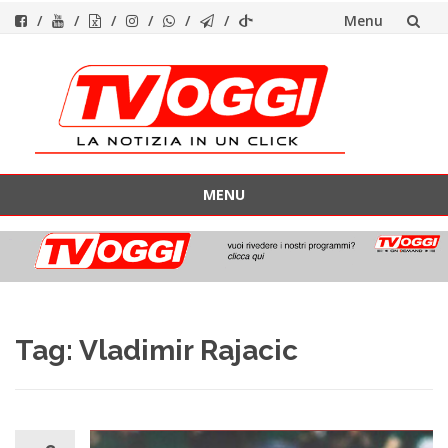
Menu
Vai
al
contenuto
MENU
Vai
al
contenuto
Tag:
Vladimir Rajacic