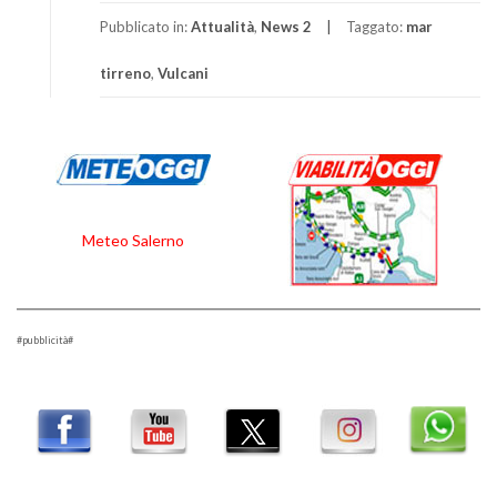
Pubblicato in:
Attualità
,
News 2
Taggato:
mar
tirreno
,
Vulcani
Meteo Salerno
#pubblicità#