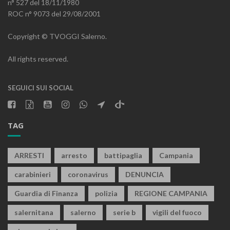
n° 527 del 18/11/1980
ROC n° 9073 del 29/08/2001
Copyright © TVOGGI Salerno.
All rights reserved.
SEGUICI SUI SOCIAL
TAG
ARRESTI
arresto
battipaglia
Campania
carabinieri
coronavirus
DENUNCIA
Guardia di Finanza
polizia
REGIONE CAMPANIA
salernitana
salerno
serie b
vigili del fuoco