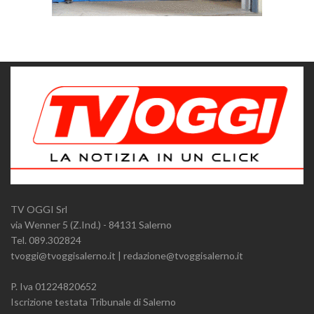
TV OGGI Srl
via Wenner 5 (Z.Ind.) - 84131 Salerno
Tel. 089.302824
tvoggi@tvoggisalerno.it | redazione@tvoggisalerno.it
P. Iva 01224820652
Iscrizione testata Tribunale di Salerno