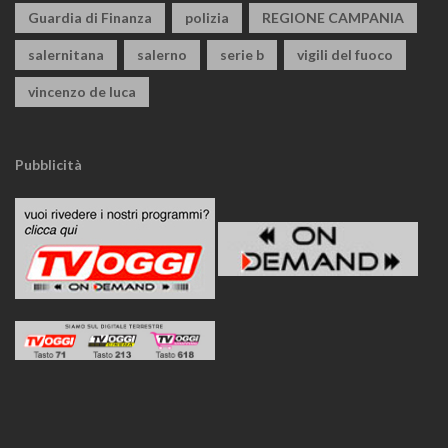
Guardia di Finanza
polizia
REGIONE CAMPANIA
salernitana
salerno
serie b
vigili del fuoco
vincenzo de luca
Pubblicità