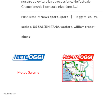
riuscire ad evitare la retrocessione. Nell’attuale
Championship il centrale nigeriano, […]
Pubblicato in:
News sport
,
Sport
Taggato:
colley
,
serie a
,
US SALERNITANA
,
watford
,
william troost-
ekong
Meteo Salerno
#pubblicità#