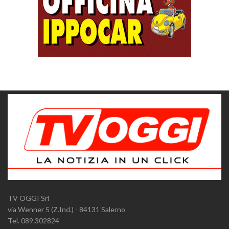
TV OGGI Srl
via Wenner 5 (Z.Ind.) - 84131 Salerno
Tel. 089.302824