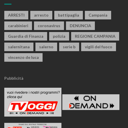
ARRESTI
arresto
battipaglia
Campania
carabinieri
coronavirus
DENUNCIA
Guardia di Finanza
polizia
REGIONE CAMPANIA
salernitana
salerno
serie b
vigili del fuoco
vincenzo de luca
Pubblicità