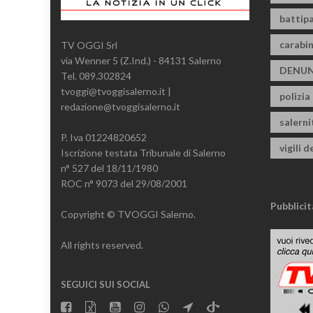
battipa
carabin
TV OGGI Srl
via Wenner 5 (Z.Ind.) - 84131 Salerno
DENUN
Tel. 089.302824
tvoggi@tvoggisalerno.it |
polizia
redazione@tvoggisalerno.it
salern
P. Iva 01224820652
vigili d
Iscrizione testata Tribunale di Salerno
n° 527 del 18/11/1980
ROC n° 9073 del 29/08/2001
Pubblicit
Copyright © TVOGGI Salerno.
All rights reserved.
SEGUICI SUI SOCIAL