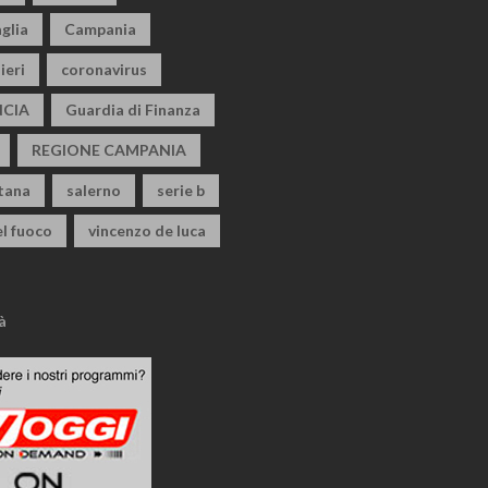
glia
Campania
ieri
coronavirus
CIA
Guardia di Finanza
REGIONE CAMPANIA
itana
salerno
serie b
el fuoco
vincenzo de luca
à