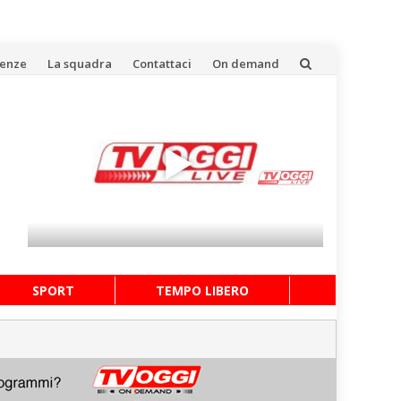
uenze
La squadra
Contattaci
On demand
SPORT
TEMPO LIBERO