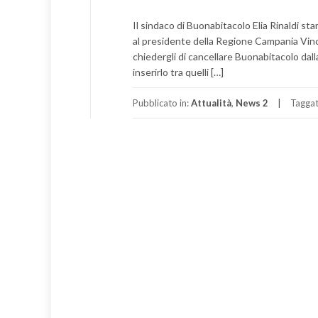
Il sindaco di Buonabitacolo Elia Rinaldi st
al presidente della Regione Campania Vinc
chiedergli di cancellare Buonabitacolo dal
inserirlo tra quelli […]
Pubblicato in:
Attualità
,
News 2
Tagga