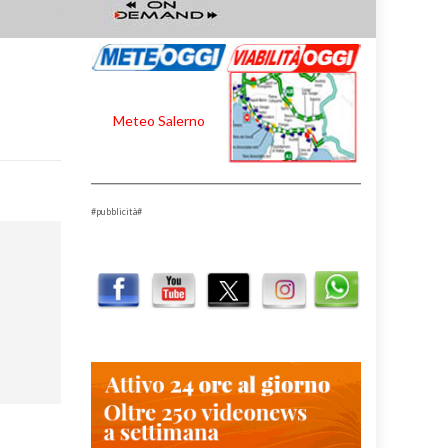
Meteo Salerno
#pubblicità#