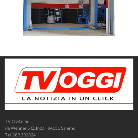
TV OGGI Srl
via Wenner 5 (Z.Ind.) - 84131 Salerno
Tel. 089.302824