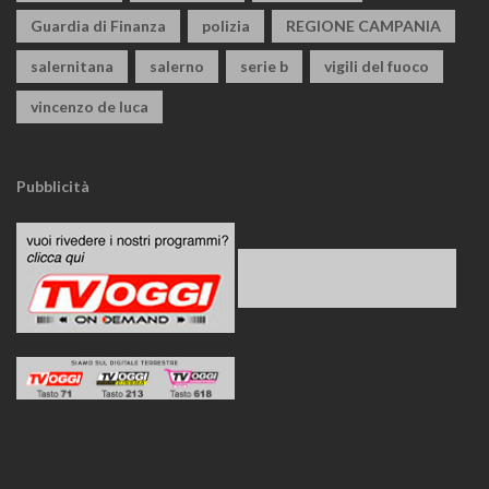
Guardia di Finanza
polizia
REGIONE CAMPANIA
salernitana
salerno
serie b
vigili del fuoco
vincenzo de luca
Pubblicità