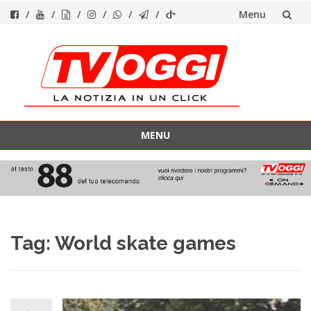
Menu
Vai
al
contenuto
MENU
Vai
al
contenuto
Tag:
World skate games