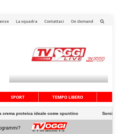
uenze
La squadra
Contattaci
On demand
SPORT
TEMPO LIBERO
roteica ideale come spuntino
Sorsi di Benessere – Una