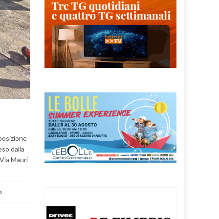
sposizione
oso dalla
 Via Mauri
n