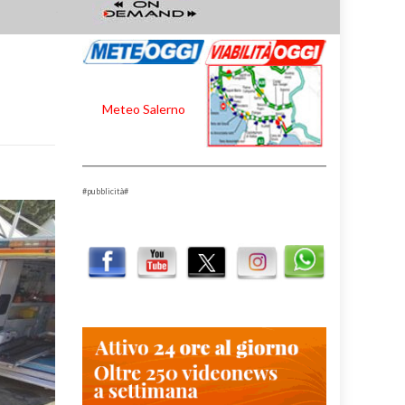
Meteo Salerno
#pubblicità#