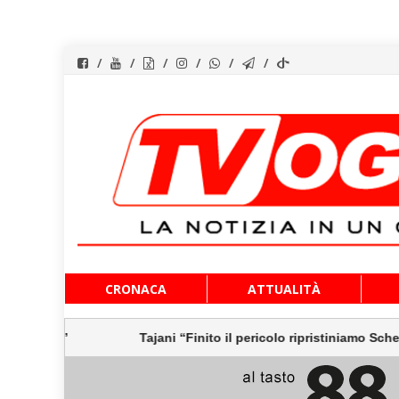
Vai
CRONACA
ATTUALITÀ
al
contenuto
o”
Tajani “Finito il pericolo ripristiniamo Schengen, S