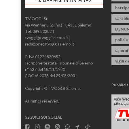
battipa
carabin
TV OGGI Srl
via Wenner 5 (Z.Ind.) - 84131 Salerno
DENUN
Tel. 089.302824
tvoggi@tvoggisalerno.it |
polizia
redazione@tvoggisalerno.it
salern
P. Iva 01224820652
vigili d
Iscrizione testata Tribunale di Salerno
n° 527 del 18/11/1980
ROC n° 9073 del 29/08/2001
Pubblicit
Copyright © TVOGGI Salerno.
All rights reserved.
SEGUICI SUI SOCIAL