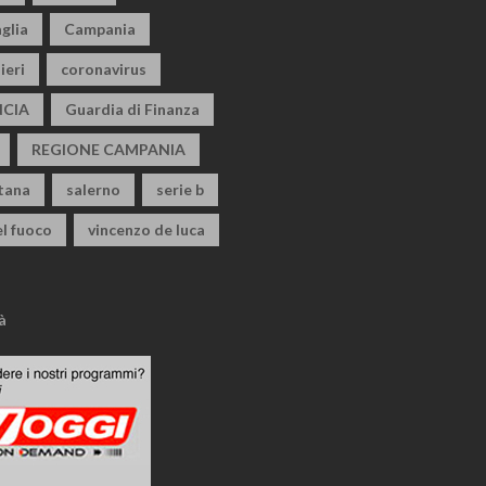
glia
Campania
ieri
coronavirus
CIA
Guardia di Finanza
REGIONE CAMPANIA
itana
salerno
serie b
el fuoco
vincenzo de luca
à