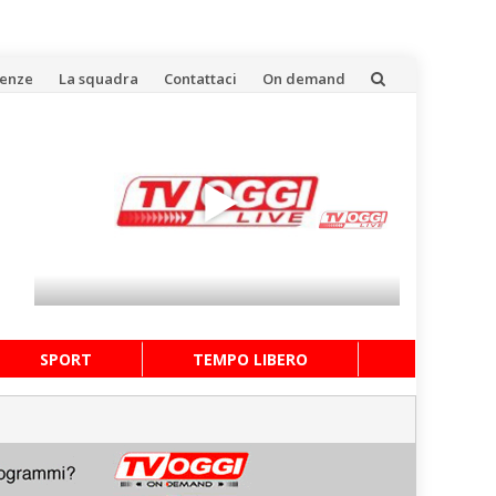
uenze
La squadra
Contattaci
On demand
SPORT
TEMPO LIBERO