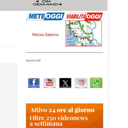
Meteo Salerno
#pubblicità#