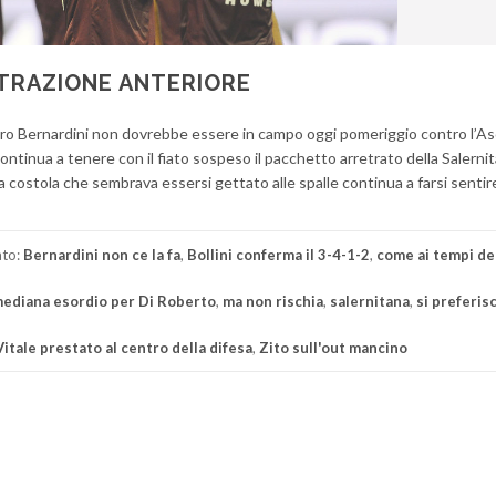
 TRAZIONE ANTERIORE
andro Bernardini non dovrebbe essere in campo oggi pomeriggio contro l’As
continua a tenere con il fiato sospeso il pacchetto arretrato della Salerni
alla costola che sembrava essersi gettato alle spalle continua a farsi senti
ato:
Bernardini non ce la fa
,
Bollini conferma il 3-4-1-2
,
come ai tempi de
mediana esordio per Di Roberto
,
ma non rischia
,
salernitana
,
si preferis
Vitale prestato al centro della difesa
,
Zito sull'out mancino