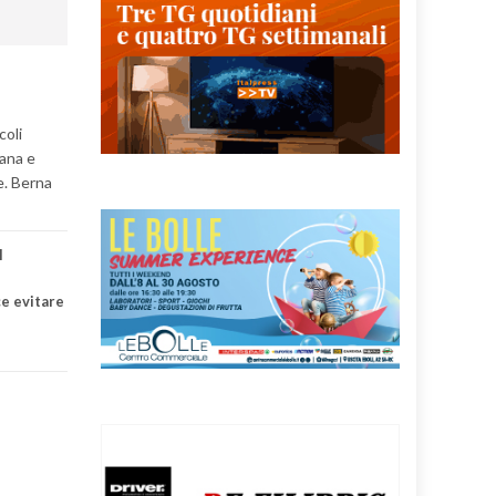
coli
tana e
re. Berna
l
ce evitare