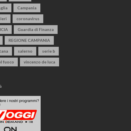
glia
Campania
ieri
coronavirus
CIA
Guardia di Finanza
REGIONE CAMPANIA
itana
salerno
serie b
el fuoco
vincenzo de luca
à