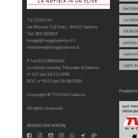
battipa
carabin
TV OGGI Srl
via Wenner 5 (Z.Ind.) - 84131 Salerno
DENUN
Tel. 089.302824
tvoggi@tvoggisalerno.it |
polizia
redazione@tvoggisalerno.it
salern
P. Iva 01224820652
vigili d
Iscrizione testata Tribunale di Salerno
n° 527 del 18/11/1980
ROC n° 9073 del 29/08/2001
Pubblicit
Copyright © TVOGGI Salerno.
All rights reserved.
SEGUICI SUI SOCIAL