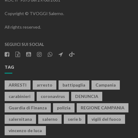
Copyright © TVOGGI Salerno.
All rights reserved.
SEGUICI SUI SOCIAL
TAG
ARRESTI
arresto
battipaglia
Campania
carabinieri
coronavirus
DENUNCIA
Guardia di Finanza
polizia
REGIONE CAMPANIA
salernitana
salerno
serie b
vigili del fuoco
vincenzo de luca