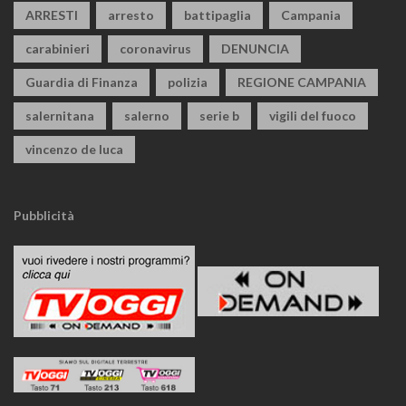
ARRESTI
arresto
battipaglia
Campania
carabinieri
coronavirus
DENUNCIA
Guardia di Finanza
polizia
REGIONE CAMPANIA
salernitana
salerno
serie b
vigili del fuoco
vincenzo de luca
Pubblicità