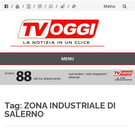
Menu
Vai
al
contenuto
MENU
Vai
al
contenuto
Tag:
ZONA INDUSTRIALE DI
SALERNO