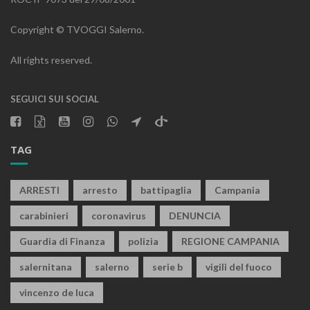
Copyright © TVOGGI Salerno.
All rights reserved.
SEGUICI SUI SOCIAL
TAG
ARRESTI
arresto
battipaglia
Campania
carabinieri
coronavirus
DENUNCIA
Guardia di Finanza
polizia
REGIONE CAMPANIA
salernitana
salerno
serie b
vigili del fuoco
vincenzo de luca