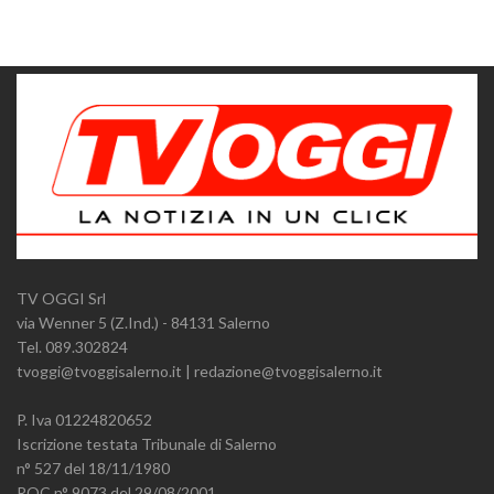
TV OGGI Srl
via Wenner 5 (Z.Ind.) - 84131 Salerno
Tel. 089.302824
tvoggi@tvoggisalerno.it | redazione@tvoggisalerno.it
P. Iva 01224820652
Iscrizione testata Tribunale di Salerno
n° 527 del 18/11/1980
ROC n° 9073 del 29/08/2001