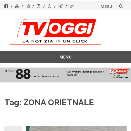
Menu
Vai
al
contenuto
MENU
Vai
al
contenuto
Tag:
ZONA ORIETNALE