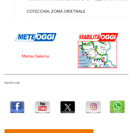
COTECCHIA
,
ZONA ORIETNALE
Meteo Salerno
#pubblicità#