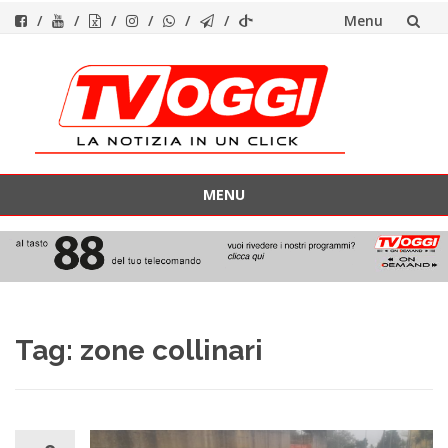
Menu
Vai
al
contenuto
MENU
Vai
al
contenuto
Tag:
zone collinari