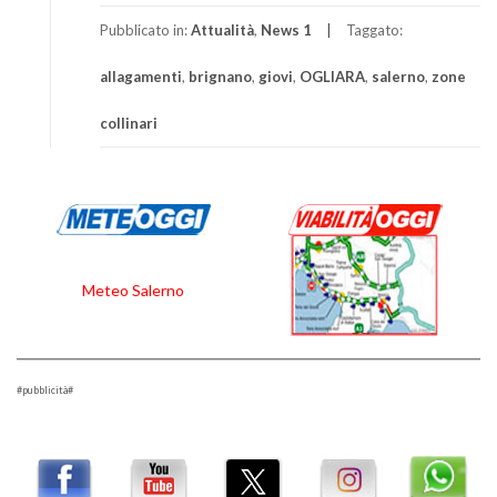
Pubblicato in:
Attualità
,
News 1
Taggato:
allagamenti
,
brignano
,
giovi
,
OGLIARA
,
salerno
,
zone
collinari
Meteo Salerno
#pubblicità#