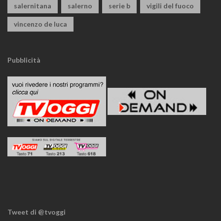
salernitana
salerno
serie b
vigili del fuoco
vincenzo de luca
Pubblicità
Tweet di @tvoggi