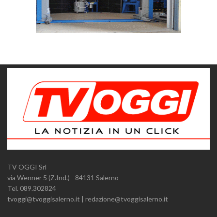
TV OGGI Srl
via Wenner 5 (Z.Ind.) - 84131 Salerno
Tel. 089.302824
tvoggi@tvoggisalerno.it | redazione@tvoggisalerno.it