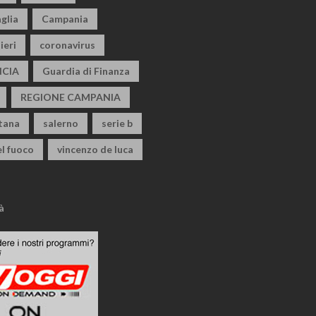
glia
Campania
ieri
coronavirus
CIA
Guardia di Finanza
REGIONE CAMPANIA
itana
salerno
serie b
el fuoco
vincenzo de luca
à