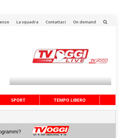
uenze
La squadra
Contattaci
On demand
SPORT
TEMPO LIBERO