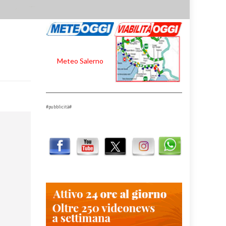
Meteo Salerno
#pubblicità#