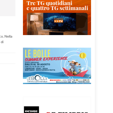
co. Nella
 di