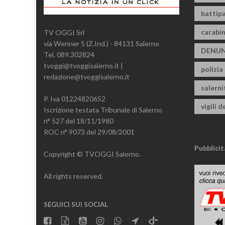
battipa
carabin
TV OGGI Srl
via Wenner 5 (Z.Ind.) - 84131 Salerno
DENUN
Tel. 089.302824
tvoggi@tvoggisalerno.it |
polizia
redazione@tvoggisalerno.it
salern
P. Iva 01224820652
vigili d
Iscrizione testata Tribunale di Salerno
n° 527 del 18/11/1980
ROC n° 9073 del 29/08/2001
Pubblicit
Copyright © TVOGGI Salerno.
All rights reserved.
SEGUICI SUI SOCIAL