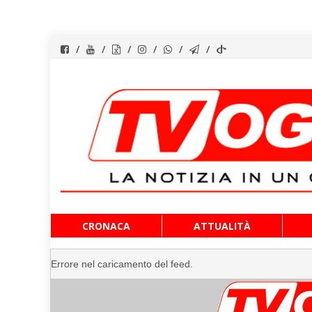
Vai
CRONACA
ATTUALITÀ
al
contenuto
Errore nel caricamento del feed.