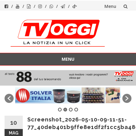
Menu
Vai
al
contenuto
MENU
Vai
al
contenuto
Screenshot_2026-05-10-09-11-51-
10
77_40deb401b9ffe8e1df2f1cc5ba48
MAG