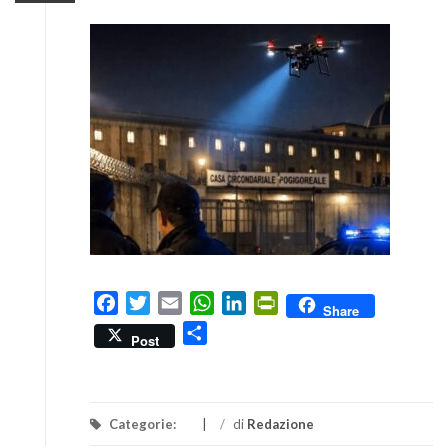
Facebook
Twitter
Email
WhatsApp
LinkedIn
PrintFriendly
Share
Condividi
Post
Categorie:
/
di
Redazione