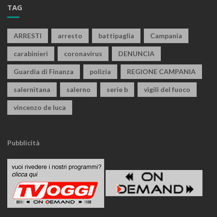
TAG
ARRESTI
arresto
battipaglia
Campania
carabinieri
coronavirus
DENUNCIA
Guardia di Finanza
polizia
REGIONE CAMPANIA
salernitana
salerno
serie b
vigili del fuoco
vincenzo de luca
Pubblicità