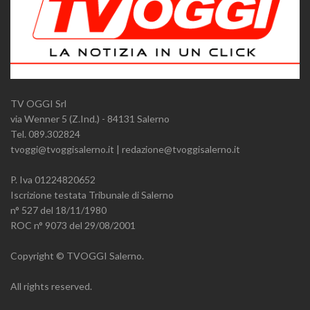
TV OGGI Srl
via Wenner 5 (Z.Ind.) - 84131 Salerno
Tel. 089.302824
tvoggi@tvoggisalerno.it | redazione@tvoggisalerno.it
P. Iva 01224820652
Iscrizione testata Tribunale di Salerno
n° 527 del 18/11/1980
ROC n° 9073 del 29/08/2001
Copyright © TVOGGI Salerno.
All rights reserved.