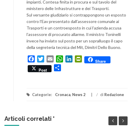
impianti. Contesa finita in procura e sul tavolo del
ministero delle Infrastrutture e dei Trasporti.
Sul versante giudiziario si contrappongono un esposto
contro l’Eav presentato dall’assessore comunale ai
Trasporti e un controesposto in cui l’azienda accusa
l’assessore di procurato allarme. Il ministro Toninelli
invece ha inviato sul posto per un sopralluogo il capo
della segreteria tecnica del Mit, Dimitri Dello Buono.
Facebook
Twitter
Email
WhatsApp
LinkedIn
PrintFriendly
Share
Condividi
Post
Categorie:
Cronaca
,
News 2
/
di
Redazione
Articoli correlati '