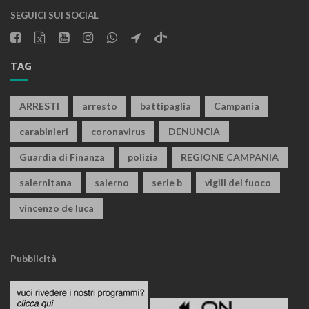
SEGUICI SUI SOCIAL
TAG
ARRESTI
arresto
battipaglia
Campania
carabinieri
coronavirus
DENUNCIA
Guardia di Finanza
polizia
REGIONE CAMPANIA
salernitana
salerno
serie b
vigili del fuoco
vincenzo de luca
Pubblicità