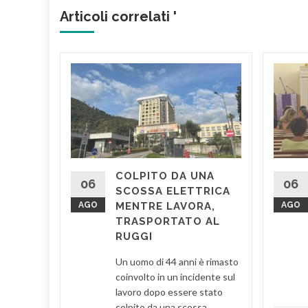
Articoli correlati '
CIA A
L E
vocato i
COLPITO DA UNA
i
06
06
SCOSSA ELETTRICA
 7
AGO
MENTRE LAVORA,
AGO
 via
TRASPORTATO AL
RUGGI
Un uomo di 44 anni è rimasto
d More
coinvolto in un incidente sul
lavoro dopo essere stato
colpito da una scossa