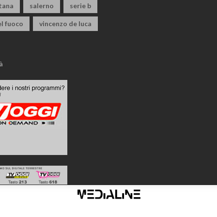
itana
salerno
serie b
el fuoco
vincenzo de luca
à