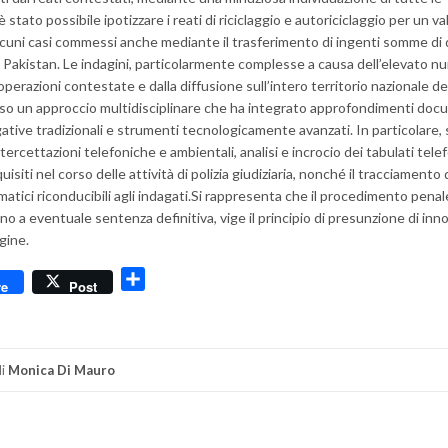
 stato possibile ipotizzare i reati di riciclaggio e autoriciclaggio per un va
n alcuni casi commessi anche mediante il trasferimento di ingenti somme di
a e Pakistan. Le indagini, particolarmente complesse a causa dell’elevato n
operazioni contestate e dalla diffusione sull’intero territorio nazionale de
so un approccio multidisciplinare che ha integrato approfondimenti docu
gative tradizionali e strumenti tecnologicamente avanzati. In particolare, 
rcettazioni telefoniche e ambientali, analisi e incrocio dei tabulati telef
uisiti nel corso delle attività di polizia giudiziaria, nonché il tracciamento 
elematici riconducibili agli indagati.Si rappresenta che il procedimento pena
 fino a eventuale sentenza definitiva, vige il principio di presunzione di in
gine.
dly
Condividi
re
Post
i
Monica Di Mauro