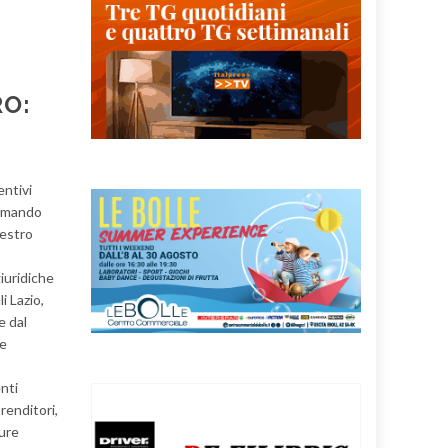
RO:
entivi
 Comando
uestro
iuridiche
i Lazio,
e dal
 e
enti
renditori,
sure