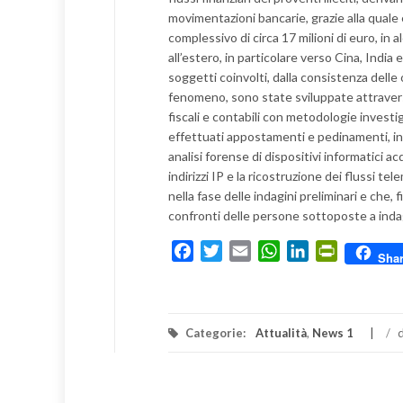
movimentazioni bancarie, grazie alla quale è
complessivo di circa 17 milioni di euro, i
all’estero, in particolare verso Cina, Indi
soggetti coinvolti, dalla consistenza delle 
fenomeno, sono state sviluppate attraver
fiscali e contabili con metodologie investi
effettuati appostamenti e pedinamenti, inte
analisi forense di dispositivi informatici acq
indirizzi IP e la ricostruzione dei flussi t
nella fase delle indagini preliminari e che,
confronti delle persone sottoposte a inda
Facebook
Twitter
Email
WhatsApp
LinkedIn
PrintFrien
Sha
Categorie:
Attualità
,
News 1
/
d