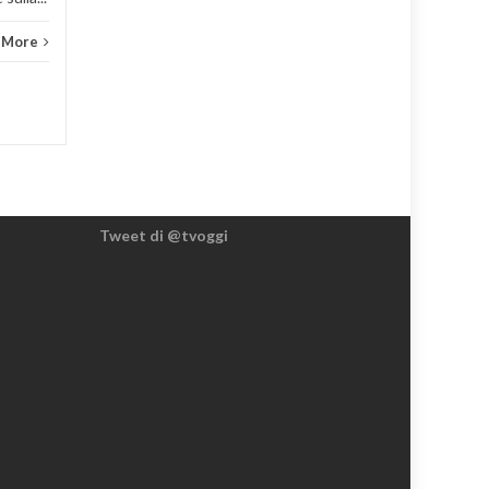
 More
Tweet di @tvoggi