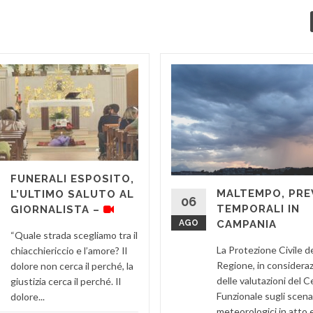
FUNERALI ESPOSITO,
MALTEMPO, PRE
L’ULTIMO SALUTO AL
06
TEMPORALI IN
GIORNALISTA –
AGO
CAMPANIA
“Quale strada scegliamo tra il
La Protezione Civile de
chiacchiericcio e l’amore? Il
Regione, in considera
dolore non cerca il perché, la
delle valutazioni del 
giustizia cerca il perché. Il
Funzionale sugli scena
dolore...
meteorologici in atto e 