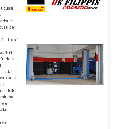
la quasi
a
cazione
iduati per
atti, tra i
ostituito
frode; in
i”
fittizi
bero stati
 il
rso delle
ernitano
one e
alla
e dei