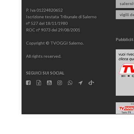
salern
P. Iva 01224820652
vigili d
Iscrizione testata Tribunale di Salerno
n° 527 del 18/11/1980
ROC n° 9073 del 29/08/2001
Pubblicit
Copyright © TVOGGI Salerno.
All rights reserved.
SEGUICI SUI SOCIAL