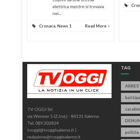
Cro
elettrica mentre si trovava
nei...
Cronaca
,
News 1
Read More
TAG
ARRES
battipa
carabin
TV OGGI Srl
via Wenner 5 (Z.Ind.) - 84131 Salerno
DENUN
Tel. 089.302824
tvoggi@tvoggisalerno.it |
polizia
redazione@tvoggisalerno.it