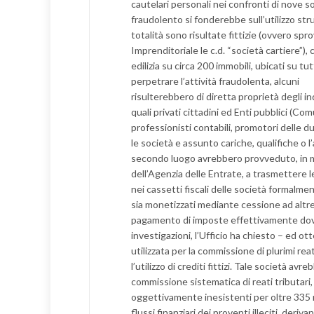
cautelari personali nei confronti di nove 
fraudolento si fonderebbe sull’utilizzo strum
totalità sono risultate fittizie (ovvero sp
Imprenditoriale le c.d. “società cartiere”)
edilizia su circa 200 immobili, ubicati su tut
perpetrare l’attività fraudolenta, alcuni
risulterebbero di diretta proprietà degli in
quali privati cittadini ed Enti pubblici (Co
professionisti contabili, promotori delle du
le società e assunto cariche, qualifiche o 
secondo luogo avrebbero provveduto, in mol
dell’Agenzia delle Entrate, a trasmettere l
nei cassetti fiscali delle società formalmen
sia monetizzati mediante cessione ad altre 
pagamento di imposte effettivamente dovute
investigazioni, l’Ufficio ha chiesto – ed ot
utilizzata per la commissione di plurimi reat
l’utilizzo di crediti fittizi. Tale società av
commissione sistematica di reati tributari,
oggettivamente inesistenti per oltre 335 mi
flussi finanziari dei proventi illeciti, deri