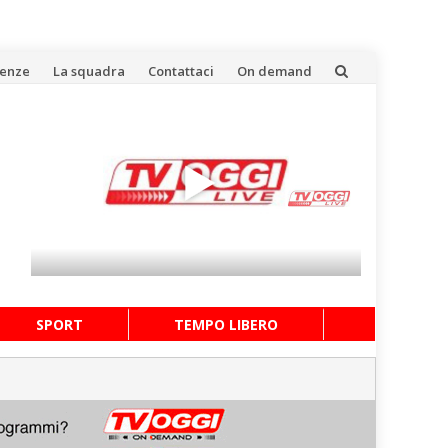
uenze
La squadra
Contattaci
On demand
SPORT
TEMPO LIBERO