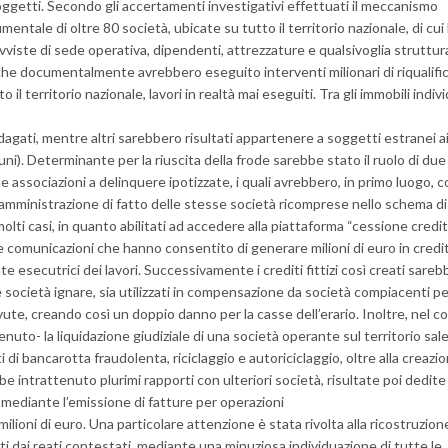
soggetti. Secondo gli accertamenti investigativi effettuati il meccanismo
entale di oltre 80 società, ubicate su tutto il territorio nazionale, di cui 
rovviste di sede operativa, dipendenti, attrezzature e qualsivoglia struttur
, che documentalmente avrebbero eseguito interventi milionari di riqualifi
to il territorio nazionale, lavori in realtà mai eseguiti. Tra gli immobili indiv
dagati, mentre altri sarebbero risultati appartenere a soggetti estranei ai f
muni). Determinante per la riuscita della frode sarebbe stato il ruolo di due
e associazioni a delinquere ipotizzate, i quali avrebbero, in primo luogo, c
l’amministrazione di fatto delle stesse società ricomprese nello schema di 
ti casi, in quanto abilitati ad accedere alla piattaforma “cessione credit
e comunicazioni che hanno consentito di generare milioni di euro in crediti 
te esecutrici dei lavori. Successivamente i crediti fittizi così creati sareb
società ignare, sia utilizzati in compensazione da società compiacenti per
, creando così un doppio danno per la casse dell’erario. Inoltre, nel co
tenuto- la liquidazione giudiziale di una società operante sul territorio sal
i di bancarotta fraudolenta, riciclaggio e autoriciclaggio, oltre alla creazi
rebbe intrattenuto plurimi rapporti con ulteriori società, risultate poi dedite 
 mediante l’emissione di fatture per operazioni
lioni di euro. Una particolare attenzione è stata rivolta alla ricostruzion
vanti dai reati contestati, mediante una minuziosa individuazione di tutte le