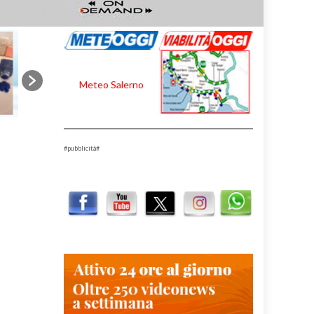
Meteo Salerno
#pubblicità#