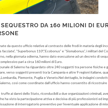
 SEQUESTRO DA 160 MILIONI DI EU
ERSONE
ate da questo ufficio relative al contrasto delle frodi in materia degli inc
Bonus facciate”, “Superbonus 110″,”Ecobonus” e “Sismabonus”, i militari del
lerno, nella giornata odierna, hanno dato esecuzione ad un decreto di seq
omplessivo pari a circa 160 milioni di Euro.
bunale di Salerno ha riguardato oltre 240 soggetti tra persone fisiche e g
olare, verso soggetti presenti tra la Campania e altre 9 regioni italiane, qual
na,Lombardia, Piemonte, Puglia e Veneto.Nel dettaglio, le indagini condott
Salerno, così come coordinate dall’ufficio hanno consentito di ricostruire
e truffe ai danni dello Stato, riconducibili a due organizzazioni criminali, av
he ha visto la partecipazione attiva e decisiva di più professionisti ed imp
fissazione di interrogatorio preventivo per l’eventuale applicazione di mi