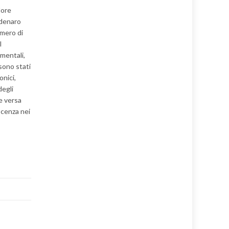
lore
 denaro
umero di
l
mentali,
sono stati
onici,
degli
le versa
nocenza nei