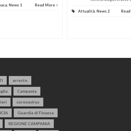
naca
,
News 1
Read More
Attualità
,
News 2
Read
TI
arresto
glia
Campania
ieri
coronavirus
CIA
Guardia di Finanza
REGIONE CAMPANIA