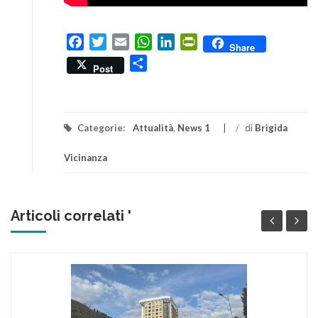
Facebook
Twitter
Email
WhatsApp
LinkedIn
PrintFriendly
Share
Condividi
Post
Categorie:
Attualità
,
News 1
/
di
Brigida
Vicinanza
Articoli correlati '