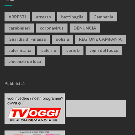
ARRESTI
arresto
battipaglia
Campania
carabinieri
coronavirus
DENUNCIA
Guardia di Finanza
polizia
REGIONE CAMPANIA
salernitana
salerno
serie b
vigili del fuoco
vincenzo de luca
Pubblicità