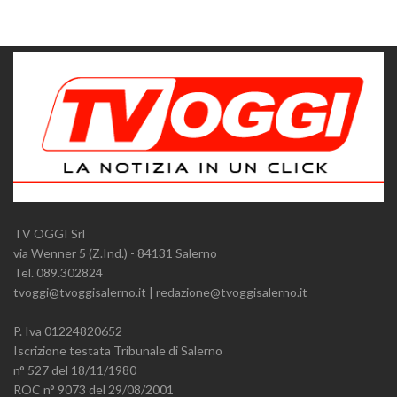
TV OGGI Srl
via Wenner 5 (Z.Ind.) - 84131 Salerno
Tel. 089.302824
tvoggi@tvoggisalerno.it | redazione@tvoggisalerno.it
P. Iva 01224820652
Iscrizione testata Tribunale di Salerno
n° 527 del 18/11/1980
ROC n° 9073 del 29/08/2001