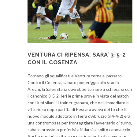
VENTURA CI RIPENSA: SARA’ 3-5-2
CON IL COSENZA
Tornano gli squalificati e Ventura torna al passato.
Contro il Cosenza, sabato pomeriggio allo stadio
Arechi, la Salernitana dovrebbe tornare a schierarsi con
il canonico 3-5-2. Ieri le prime prove in vista del match
con i lupi silani. Il trainer granata, che nell’immediato e
vittorioso dopo partita di Pescara aveva detto che il
nuovo modulo adottato in terra d’Abruzzo (il 4-4-2) era
una contromossa per fronteggiare l’avversario di turno,
sabato prossimo preferirà affidarsi al solito canovaccio.
Anche perché si ritrova – praticamente da sempre –