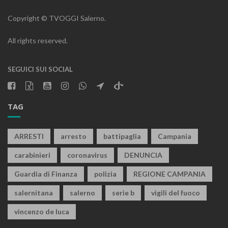
Copyright © TVOGGI Salerno.
All rights reserved.
SEGUICI SUI SOCIAL
TAG
ARRESTI
arresto
battipaglia
Campania
carabinieri
coronavirus
DENUNCIA
Guardia di Finanza
polizia
REGIONE CAMPANIA
salernitana
salerno
serie b
vigili del fuoco
vincenzo de luca