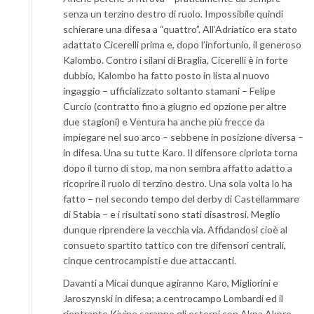
senza un terzino destro di ruolo. Impossibile quindi
schierare una difesa a “quattro”. All’Adriatico era stato
adattato Cicerelli prima e, dopo l’infortunio, il generoso
Kalombo. Contro i silani di Braglia, Cicerelli è in forte
dubbio, Kalombo ha fatto posto in lista al nuovo
ingaggio – ufficializzato soltanto stamani – Felipe
Curcio (contratto fino a giugno ed opzione per altre
due stagioni) e Ventura ha anche più frecce da
impiegare nel suo arco – sebbene in posizione diversa –
in difesa. Una su tutte Karo. Il difensore cipriota torna
dopo il turno di stop, ma non sembra affatto adatto a
ricoprire il ruolo di terzino destro. Una sola volta lo ha
fatto – nel secondo tempo del derby di Castellammare
di Stabia – e i risultati sono stati disastrosi. Meglio
dunque riprendere la vecchia via. Affidandosi cioè al
consueto spartito tattico con tre difensori centrali,
cinque centrocampisti e due attaccanti.
Davanti a Micai dunque agiranno Karo, Migliorini e
Jaroszynski in difesa; a centrocampo Lombardi ed il
rientrante Kiyine saranno gli esterni con Akpa Akpro,