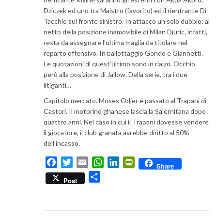
Dziczek ed uno tra Maistro (favorito) ed il rientrante Di
Tacchio sul fronte sinistro. In attacco un solo dubbio: al
netto della posizione inamovibile di Milan Djuric, infatti,
resta da assegnare l’ultima maglia da titolare nel
reparto offensivo. In ballottaggio Gondo e Giannetti.
Le quotazioni di quest’ultimo sono in rialzo. Occhio
però alla posizione di Jallow. Della serie, tra i due
litiganti…
Capitolo mercato. Moses Odjer è passato al Trapani di
Castori. Il motorino ghanese lascia la Salernitana dopo
quattro anni. Nel caso in cui il Trapani dovesse vendere
il giocatore, il club granata avrebbe diritto al 50%
dell’incasso.
Facebook
Twitter
Email
WhatsApp
LinkedIn
PrintFriendly
Share
Condividi
Post