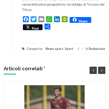
senza limitazioni geografiche, né obbligo di Tessera del
Tifoso.
Facebook
Twitter
Email
WhatsApp
LinkedIn
PrintFriendly
Share
Condividi
Post
Categorie:
News sport
,
Sport
/
di
Redazione
Articoli correlati '