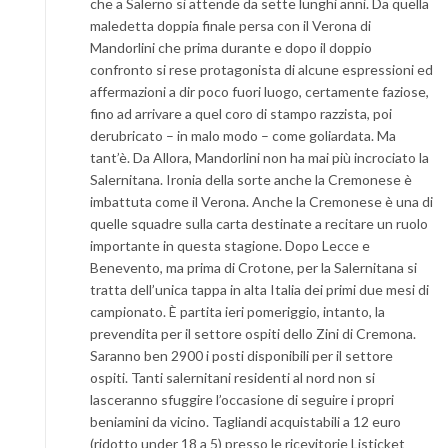
che a Salerno si attende da sette lunghi anni. Da quella
maledetta doppia finale persa con il Verona di
Mandorlini che prima durante e dopo il doppio
confronto si rese protagonista di alcune espressioni ed
affermazioni a dir poco fuori luogo, certamente faziose,
fino ad arrivare a quel coro di stampo razzista, poi
derubricato – in malo modo – come goliardata. Ma
tant’è. Da Allora, Mandorlini non ha mai più incrociato la
Salernitana. Ironia della sorte anche la Cremonese è
imbattuta come il Verona. Anche la Cremonese è una di
quelle squadre sulla carta destinate a recitare un ruolo
importante in questa stagione. Dopo Lecce e
Benevento, ma prima di Crotone, per la Salernitana si
tratta dell’unica tappa in alta Italia dei primi due mesi di
campionato. È partita ieri pomeriggio, intanto, la
prevendita per il settore ospiti dello Zini di Cremona.
Saranno ben 2900 i posti disponibili per il settore
ospiti. Tanti salernitani residenti al nord non si
lasceranno sfuggire l’occasione di seguire i propri
beniamini da vicino. Tagliandi acquistabili a 12 euro
(ridotto under 18 a 5) presso le ricevitorie Listicket