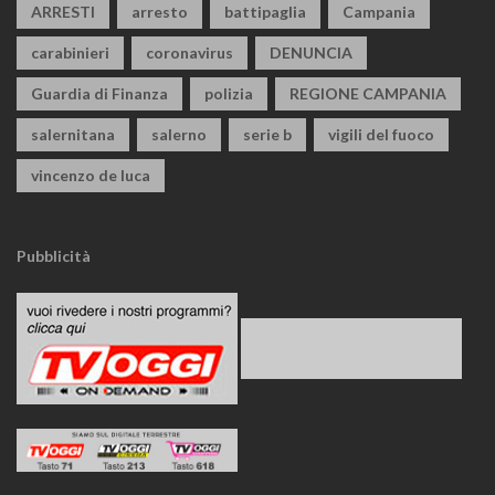
ARRESTI
arresto
battipaglia
Campania
carabinieri
coronavirus
DENUNCIA
Guardia di Finanza
polizia
REGIONE CAMPANIA
salernitana
salerno
serie b
vigili del fuoco
vincenzo de luca
Pubblicità