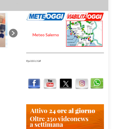
Meteo Salerno
#pubblicità#