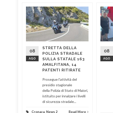
LERTA
della
STRETTA DELLA
razione
08
08
POLIZIA STRADALE
 Centro
AGO
SULLA STATALE 163
AGO
nari
AMALFITANA, 14
e sulla...
PATENTI RITIRATE
d More
Prosegue l'attività del
presidio stagionale
della Polizia di Stato di Maiori,
istituito per innalzare i livelli
di sicurezza stradale...
Cronaca
,
News 2
Read More