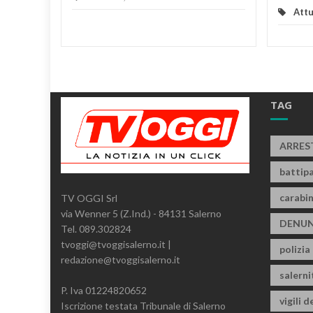
Attu
TAG
ARRES
battipa
carabin
TV OGGI Srl
via Wenner 5 (Z.Ind.) - 84131 Salerno
DENUN
Tel. 089.302824
tvoggi@tvoggisalerno.it |
polizia
redazione@tvoggisalerno.it
salern
P. Iva 01224820652
vigili d
Iscrizione testata Tribunale di Salerno