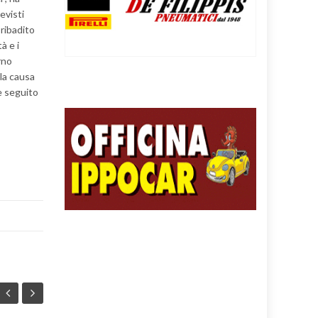
evisti
 ribadito
à e i
rno
la causa
e seguito