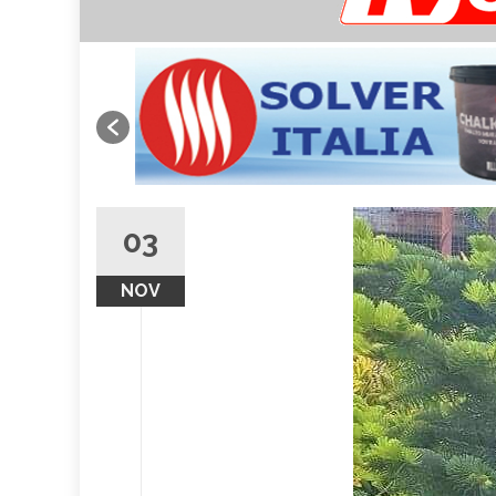
03
NOV