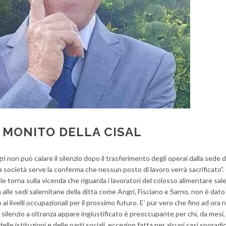
L MONITO DELLA CISAL
ri non può calare il silenzio dopo il trasferimento degli operai dalla sede 
ella società serve la conferma che nessun posto di lavoro verrà sacrificato”.
ale torna sulla vicenda che riguarda i lavoratori del colosso alimentare sal
 alle sedi salernitane della ditta come Angri, Fisciano e Sarno, non è dat
o ai livelli occupazionali per il prossimo futuro. E’ pur vero che fino ad ora
silenzio a oltranza appare ingiustificato è preoccupante per chi, da mesi,
lle istituzioni e delle parti sociali, eccezion fatta per alcuni casi sporadici