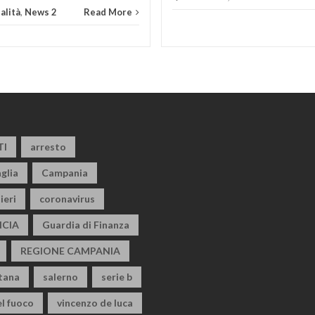
alità
,
News 2
Read More
TI
arresto
glia
Campania
ieri
coronavirus
CIA
Guardia di Finanza
REGIONE CAMPANIA
itana
salerno
serie b
el fuoco
vincenzo de luca