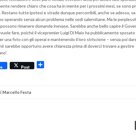
ente rendere chiaro che cosa ha in mente per i prossimi mesi, se sono pr
li. Restano tutte ipotesi e strade dunque percorribili, anche se adesso, va
nno operando senza alcun problema nelle sedi salernitane. Ma le perplessit
 possono rimanere domande inevase. Sarebbe anche bello capire il Gove
uole fare, poiché il vicepremier Luigi Di Maio ha pubblicamente sposato 
er una foto con gli operai e mantenendo il loro striscione – senza poi dar
ché sarebbe opportuno avere chiarezza prima di doverci trovare a gestire
ano”.
dly
Condividi
re
Post
i
Marcello Festa