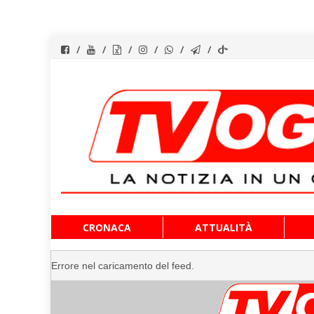
Vai
CRONACA
ATTUALITÀ
al
contenuto
Errore nel caricamento del feed.