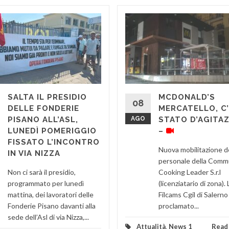
SALTA IL PRESIDIO
MCDONALD’S
08
DELLE FONDERIE
MERCATELLO, C’
PISANO ALL’ASL,
AGO
STATO D’AGITA
LUNEDÌ POMERIGGIO
–
FISSATO L’INCONTRO
Nuova mobilitazione d
IN VIA NIZZA
personale della Comm
Non ci sarà il presidio,
Cooking Leader S.r.l
programmato per lunedì
(licenziatario di zona). 
mattina, dei lavoratori delle
Filcams Cgil di Salerno
Fonderie Pisano davanti alla
proclamato...
sede dell’Asl di via Nizza,...
Attualità
,
News 1
Read