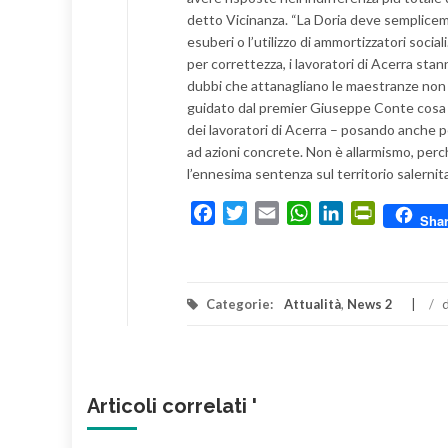
detto Vicinanza. “La Doria deve semplicem
esuberi o l’utilizzo di ammortizzatori socia
per correttezza, i lavoratori di Acerra sta
dubbi che attanagliano le maestranze non
guidato dal premier Giuseppe Conte cosa v
dei lavoratori di Acerra – posando anche p
ad azioni concrete. Non è allarmismo, per
l’ennesima sentenza sul territorio salernit
Facebook
Twitter
Email
WhatsApp
LinkedIn
PrintFrien
Sha
Categorie:
Attualità
,
News 2
/
d
Articoli correlati '