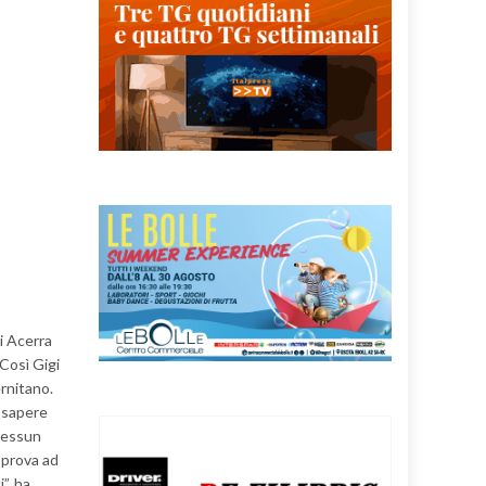
di Acerra
 Così Gigi
ernitano.
o sapere
 nessun
 prova ad
”, ha