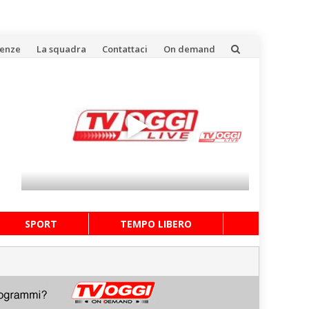
uenze
La squadra
Contattaci
On demand
SPORT
TEMPO LIBERO