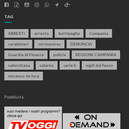
TAG
ARRESTI
arresto
battipaglia
Campania
carabinieri
coronavirus
DENUNCIA
Guardia di Finanza
polizia
REGIONE CAMPANIA
salernitana
salerno
serie b
vigili del fuoco
vincenzo de luca
Pubblicità