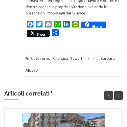
consistenti nel seguirla sul luogo di lavoro e durante il
rientro presso la propria abitazione, violando le
prescrizioni impostegli dal Giudice
Facebook
Twitter
Email
WhatsApp
LinkedIn
PrintFriendly
Share
Condividi
Post
Categorie:
Cronaca
,
News 1
/
di
Barbara
Albero
Articoli correlati '