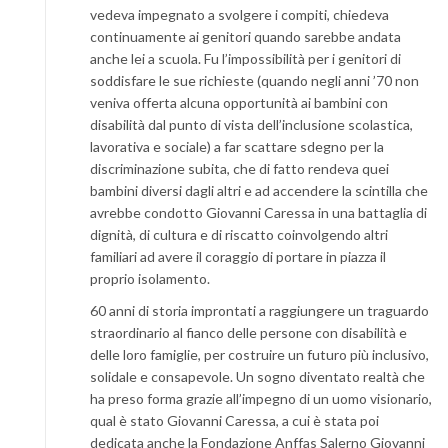
vedeva impegnato a svolgere i compiti, chiedeva
continuamente ai genitori quando sarebbe andata
anche lei a scuola. Fu l’impossibilità per i genitori di
soddisfare le sue richieste (quando negli anni ’70 non
veniva offerta alcuna opportunità ai bambini con
disabilità dal punto di vista dell’inclusione scolastica,
lavorativa e sociale) a far scattare sdegno per la
discriminazione subita, che di fatto rendeva quei
bambini diversi dagli altri e ad accendere la scintilla che
avrebbe condotto Giovanni Caressa in una battaglia di
dignità, di cultura e di riscatto coinvolgendo altri
familiari ad avere il coraggio di portare in piazza il
proprio isolamento.
60 anni di storia improntati a raggiungere un traguardo
straordinario al fianco delle persone con disabilità e
delle loro famiglie, per costruire un futuro più inclusivo,
solidale e consapevole. Un sogno diventato realtà che
ha preso forma grazie all’impegno di un uomo visionario,
qual è stato Giovanni Caressa, a cui è stata poi
dedicata anche la Fondazione Anffas Salerno Giovanni