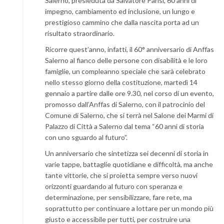
Salerno, presieduta da Salvatore Parisi, 60 anni di
impegno, cambiamento ed inclusione, un lungo e
prestigioso cammino che dalla nascita porta ad un
risultato straordinario.
Ricorre quest’anno, infatti, il 60° anniversario di Anffas
Salerno al fianco delle persone con disabilità e le loro
famiglie, un compleanno speciale che sarà celebrato
nello stesso giorno della costituzione, martedì 14
gennaio a partire dalle ore 9.30, nel corso di un evento,
promosso dall’Anffas di Salerno, con il patrocinio del
Comune di Salerno, che si terrà nel Salone dei Marmi di
Palazzo di Città a Salerno dal tema “60 anni di storia
con uno sguardo al futuro”.
Un anniversario che sintetizza sei decenni di storia in
varie tappe, battaglie quotidiane e difficoltà, ma anche
tante vittorie, che si proietta sempre verso nuovi
orizzonti guardando al futuro con speranza e
determinazione, per sensibilizzare, fare rete, ma
soprattutto per continuare a lottare per un mondo più
giusto e accessibile per tutti, per costruire una