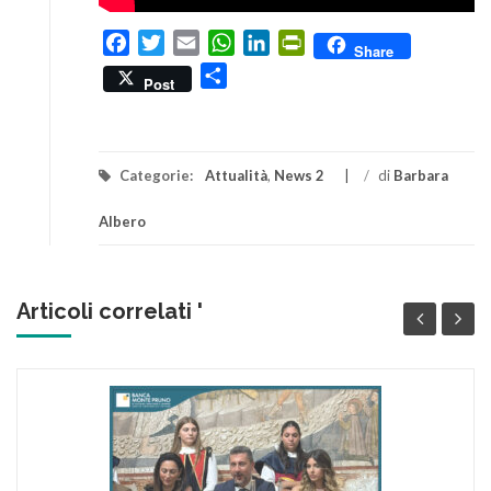
Facebook
Twitter
Email
WhatsApp
LinkedIn
PrintFriendly
Share
Condividi
Post
Categorie:
Attualità
,
News 2
/
di
Barbara
Albero
Articoli correlati '