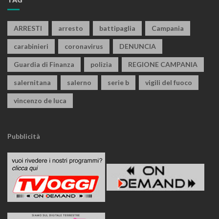
ARRESTI
arresto
battipaglia
Campania
carabinieri
coronavirus
DENUNCIA
Guardia di Finanza
polizia
REGIONE CAMPANIA
salernitana
salerno
serie b
vigili del fuoco
vincenzo de luca
Pubblicità