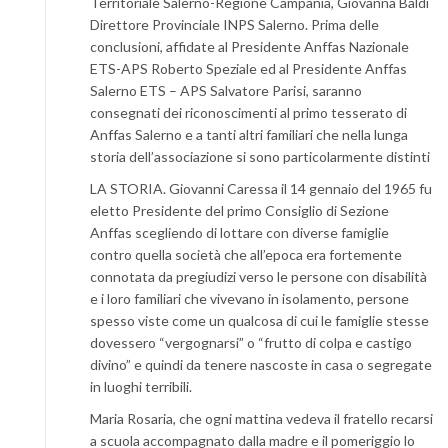
Territoriale Salerno-Regione Campania, Giovanna Baldi
Direttore Provinciale INPS Salerno. Prima delle
conclusioni, affidate al Presidente Anffas Nazionale
ETS-APS Roberto Speziale ed al Presidente Anffas
Salerno ETS – APS Salvatore Parisi, saranno
consegnati dei riconoscimenti al primo tesserato di
Anffas Salerno e a tanti altri familiari che nella lunga
storia dell’associazione si sono particolarmente distinti
LA STORIA. Giovanni Caressa il 14 gennaio del 1965 fu
eletto Presidente del primo Consiglio di Sezione
Anffas scegliendo di lottare con diverse famiglie
contro quella società che all’epoca era fortemente
connotata da pregiudizi verso le persone con disabilità
e i loro familiari che vivevano in isolamento, persone
spesso viste come un qualcosa di cui le famiglie stesse
dovessero “vergognarsi” o “frutto di colpa e castigo
divino” e quindi da tenere nascoste in casa o segregate
in luoghi terribili.
Maria Rosaria, che ogni mattina vedeva il fratello recarsi
a scuola accompagnato dalla madre e il pomeriggio lo