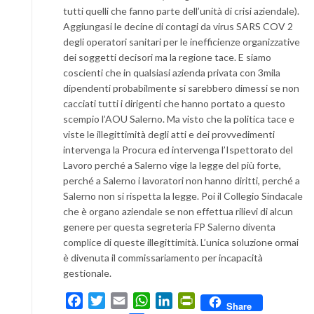
tutti quelli che fanno parte dell’unità di crisi aziendale).
Aggiungasi le decine di contagi da virus SARS COV 2
degli operatori sanitari per le inefficienze organizzative
dei soggetti decisori ma la regione tace. E siamo
coscienti che in qualsiasi azienda privata con 3mila
dipendenti probabilmente si sarebbero dimessi se non
cacciati tutti i dirigenti che hanno portato a questo
scempio l’AOU Salerno. Ma visto che la politica tace e
viste le illegittimità degli atti e dei provvedimenti
intervenga la Procura ed intervenga l’Ispettorato del
Lavoro perché a Salerno vige la legge del più forte,
perché a Salerno i lavoratori non hanno diritti, perché a
Salerno non si rispetta la legge. Poi il Collegio Sindacale
che è organo aziendale se non effettua rilievi di alcun
genere per questa segreteria FP Salerno diventa
complice di queste illegittimità. L’unica soluzione ormai
è divenuta il commissariamento per incapacità
gestionale.
Facebook
Twitter
Email
WhatsApp
LinkedIn
PrintFriendly
Share