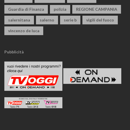
Guardia di Finanza
polizia
REGIONE CAMPANIA
salernitana
salerno
serie b
vigili del fuoco
vincenzo de luca
Pubblicità