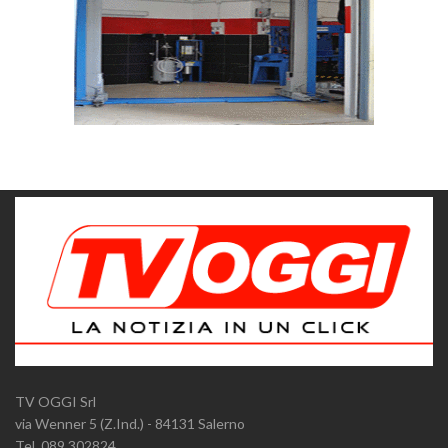
TV OGGI Srl
via Wenner 5 (Z.Ind.) - 84131 Salerno
Tel. 089.302824