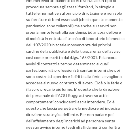
innumerevoli affidamenti diretti senza alcun tipo di
procedura sempre agli stessi fornitori, in sfregio a
tutte le normative sul principio di rotazione e non solo
su forniture di beni essenziali (che in questo momento
pandemico sono tollerabili) ma anche su servizi non
propriamente legati alla pandemia. Ed ancora delibere
di mobilità in entrata di tecnico di laboratorio biomedico
del. 107/2020 in totale inosservanza dei principi
cardine della pubblicità e della trasparenza dell’avviso
così come prescritto dal d.lgs. 165/2001. Ed ancora
avvisi di contratti a tempo determinato ai quali
partecipano già professionisti sanitari interni che poi
sono costretti a perdere il diritto alla ferie se vogliono
accedere al nuovo contratto di lavoro. Cioè o le ferie o
il lavoro precario più lungo. E’ questo che la direzione
del personale dell’AOU Ruggi attraverso atti e
comportamenti concludenti lascia intendere. Ed è
questo che lascia perpetrare la mediocre ed indecisa
direzione strategica dell’ente. Per non parlare poi
dell’affidamento degli incarichi ad personam senza
nessun avviso interno (vedi gli affidamenti conferiti a