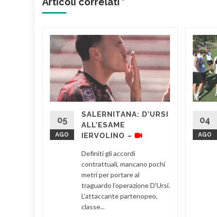
Articoli correlati '
TALE
DUE
ALATO
GLI EUG
SALERNITANA: D’URSI
andiera
05
04
ALL’ESAME
rsità
AGO
IERVOLINO –
AGO
o a
Definiti gli accordi
sura di
contrattuali, mancano pochi
metri per portare al
traguardo l’operazione D’Ursi.
d More
L’attaccante partenopeo,
classe...