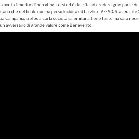
avuto il merito di non abbattersi ed è riuscita ad erodere gran parte de
ana che nel finale non ha perso lucidità ed ha vinto 97- 90. Stasera alle
ppa Campania, trofeo a cui la società salernitana tiene tanto ma sarà nece
 un avversario di grande valore come Benevento.