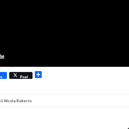
dly
Condividi
re
Post
di
Nicola Roberto