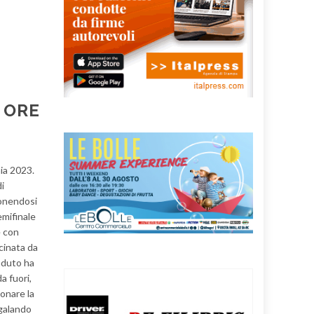
 ORE
ia 2023.
i
ponendosi
mifinale
e con
cinata da
nduto ha
a fuori,
onare la
egalando