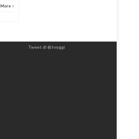
 More
Tweet di @tvoggi