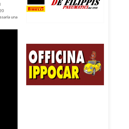
l
 20
ssaria una