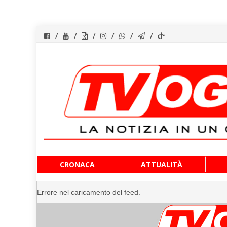
Vai
CRONACA
ATTUALITÀ
al
contenuto
Errore nel caricamento del feed.