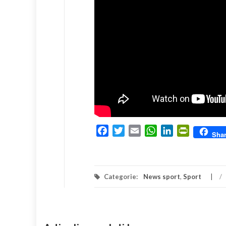
Facebook
Twitter
Email
WhatsApp
LinkedIn
PrintFrien
Sha
Categorie:
News sport
,
Sport
/