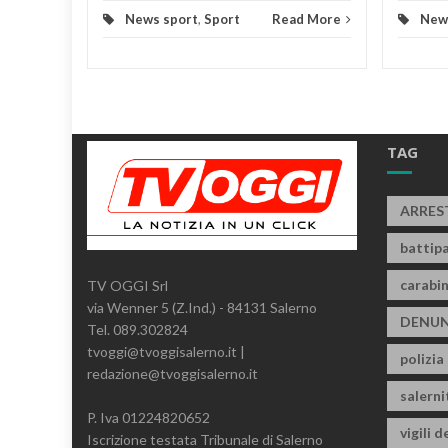
News sport
,
Sport
Read More
New
TAG
ARRES
battipa
carabin
TV OGGI Srl
via Wenner 5 (Z.Ind.) - 84131 Salerno
DENUN
Tel. 089.302824
tvoggi@tvoggisalerno.it |
polizia
redazione@tvoggisalerno.it
salern
P. Iva 01224820652
vigili d
Iscrizione testata Tribunale di Salerno