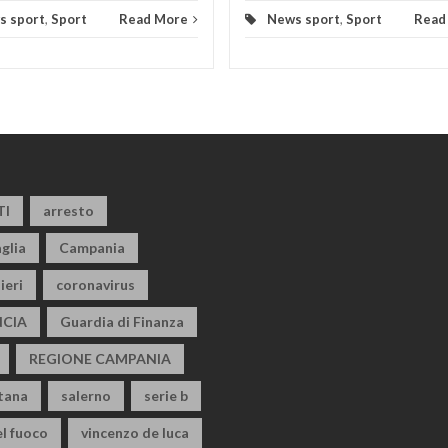
s sport
,
Sport
Read More
News sport
,
Sport
Read
TI
arresto
glia
Campania
ieri
coronavirus
CIA
Guardia di Finanza
REGIONE CAMPANIA
itana
salerno
serie b
el fuoco
vincenzo de luca