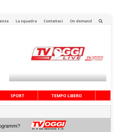
uenze
La squadra
Contattaci
On demand
SPORT
TEMPO LIBERO