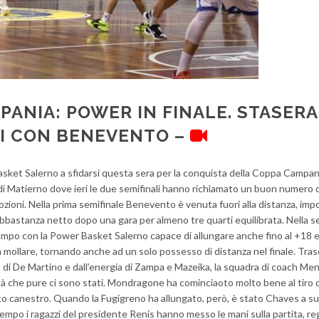
PANIA: POWER IN FINALE. STASERA
RI CON BENEVENTO –
ket Salerno a sfidarsi questa sera per la conquista della Coppa Campan
di Matierno dove ieri le due semifinali hanno richiamato un buon numero d
zioni. Nella prima semifinale Benevento è venuta fuori alla distanza, im
astanza netto dopo una gara per almeno tre quarti equilibrata. Nella se
ampo con la Power Basket Salerno capace di allungare anche fino al +18 
mollare, tornando anche ad un solo possesso di distanza nel finale. Tras
 di De Martino e dall’energia di Zampa e Mazeika, la squadra di coach Me
tà che pure ci sono stati. Mondragone ha cominciaoto molto bene al tiro d
o canestro. Quando la Fugigreno ha allungato, però, è stato Chaves a su
empo i ragazzi del presidente Renis hanno messo le mani sulla partita, r