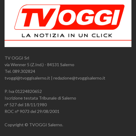
TV OGGI Srl
via Wenner 5 (Z.Ind.) - 84131 Salerno
Tel. 089.302824
tvoggi@tvoggisalerno.it | redazione@tvoggisalerno.it
P. Iva 01224820652
Iscrizione testata Tribunale di Salerno
n° 527 del 18/11/1980
ROC n° 9073 del 29/08/2001
Copyright © TVOGGI Salerno.