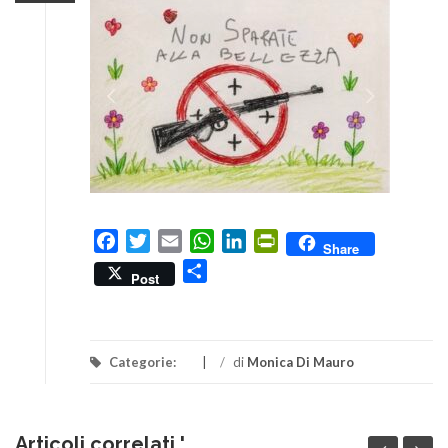
Facebook
Twitter
Email
WhatsApp
LinkedIn
PrintFriendly
Share
Condividi
Post
Categorie:
/
di
Monica Di Mauro
Articoli correlati '