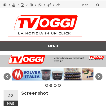
Menu
Vai
al
contenuto
MENU
Vai
al
contenuto
Screenshot
22
MAG