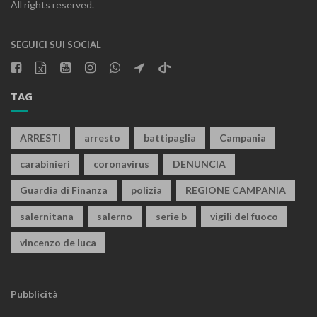
All rights reserved.
SEGUICI SUI SOCIAL
TAG
ARRESTI
arresto
battipaglia
Campania
carabinieri
coronavirus
DENUNCIA
Guardia di Finanza
polizia
REGIONE CAMPANIA
salernitana
salerno
serie b
vigili del fuoco
vincenzo de luca
Pubblicità