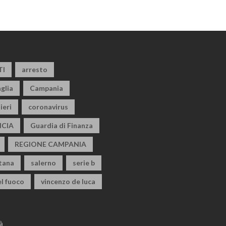
TI
arresto
glia
Campania
ieri
coronavirus
CIA
Guardia di Finanza
REGIONE CAMPANIA
itana
salerno
serie b
el fuoco
vincenzo de luca
à