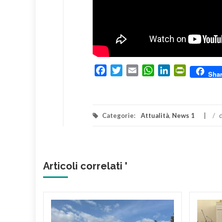
Facebook
Twitter
Email
WhatsApp
LinkedIn
PrintFrien
Sha
Categorie:
Attualità
,
News 1
/
d
Articoli correlati '