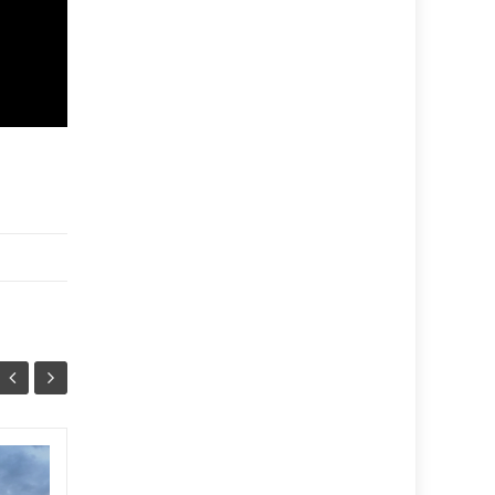
FONDERIE PISANO,
06
06