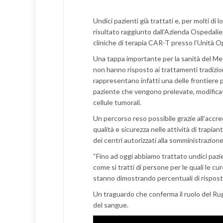
Undici pazienti già trattati e, per molti di 
risultato raggiunto dall’Azienda Ospedalier
cliniche di terapia CAR-T presso l’Unità O
Una tappa importante per la sanità del Mez
non hanno risposto ai trattamenti tradizion
rappresentano infatti una delle frontiere p
paziente che vengono prelevate, modifica
cellule tumorali.
Un percorso reso possibile grazie all’accr
qualità e sicurezza nelle attività di trapia
dei centri autorizzati alla somministrazion
“Fino ad oggi abbiamo trattato undici pazie
come si tratti di persone per le quali le cu
stanno dimostrando percentuali di risposta
Un traguardo che conferma il ruolo del Rug
del sangue.