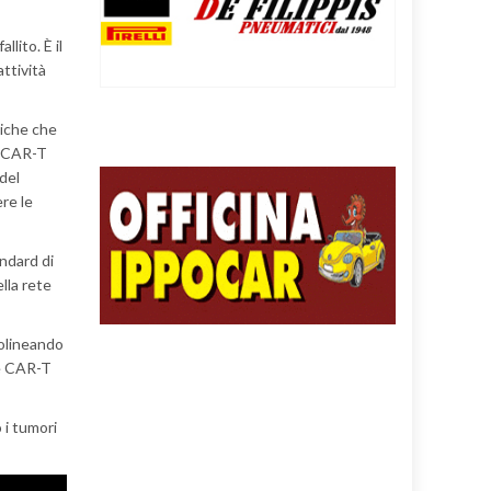
lito. È il
ttività
giche che
Le CAR-T
 del
re le
ndard di
ella rete
tolineando
le CAR-T
 i tumori