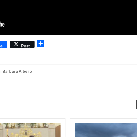
dly
Condividi
re
Post
i
Barbara Albero