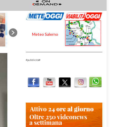
Meteo Salerno
#pubblicità#