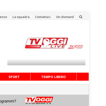
uenze
La squadra
Contattaci
On demand
SPORT
TEMPO LIBERO