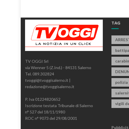
TAG
ARRES
battipa
carabin
TV OGGI Srl
via Wenner 5 (Z.Ind.) - 84131 Salerno
DENUN
Tel. 089.302824
tvoggi@tvoggisalerno.it |
polizia
redazione@tvoggisalerno.it
salern
P. Iva 01224820652
vigili d
Iscrizione testata Tribunale di Salerno
n° 527 del 18/11/1980
ROC n° 9073 del 29/08/2001
Pubblicit