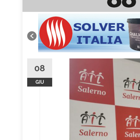
08
GIU