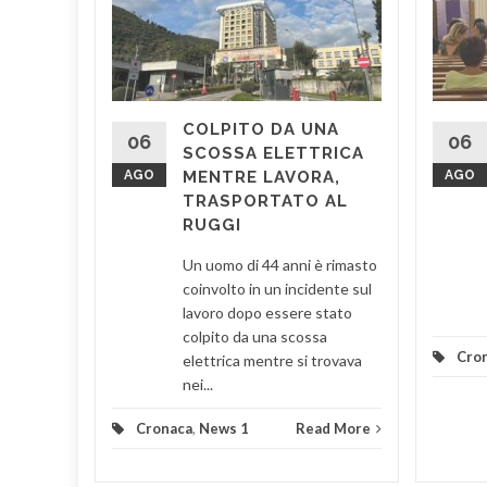
CIA A
L E
vocato i
COLPITO DA UNA
i
06
06
SCOSSA ELETTRICA
 7
AGO
MENTRE LAVORA,
AGO
 via
TRASPORTATO AL
RUGGI
Un uomo di 44 anni è rimasto
d More
coinvolto in un incidente sul
lavoro dopo essere stato
colpito da una scossa
Cro
elettrica mentre si trovava
nei...
Cronaca
,
News 1
Read More