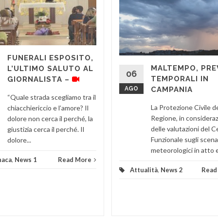
FUNERALI ESPOSITO,
MALTEMPO, PRE
L’ULTIMO SALUTO AL
06
TEMPORALI IN
GIORNALISTA –
AGO
CAMPANIA
“Quale strada scegliamo tra il
La Protezione Civile de
chiacchiericcio e l’amore? Il
Regione, in considera
dolore non cerca il perché, la
delle valutazioni del 
giustizia cerca il perché. Il
Funzionale sugli scena
dolore...
meteorologici in atto e 
naca
,
News 1
Read More
Attualità
,
News 2
Read