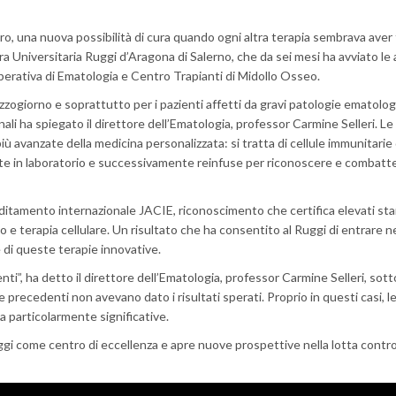
loro, una nuova possibilità di cura quando ogni altra terapia sembrava aver fal
a Universitaria Ruggi d’Aragona di Salerno, che da sei mesi ha avviato le a
perativa di Ematologia e Centro Trapianti di Midollo Osseo.
zogiorno e soprattutto per i pazienti affetti da gravi patologie ematolo
ali ha spiegato il direttore dell’Ematologia, professor Carmine Selleri. 
iù avanzate della medicina personalizzata: si tratta di cellule immunitarie
te in laboratorio e successivamente reinfuse per riconoscere e combatte
editamento internazionale JACIE, riconoscimento che certifica elevati sta
nto e terapia cellulare. Un risultato che ha consentito al Ruggi di entrare n
e di queste terapie innovative.
nti”, ha detto il direttore dell’Ematologia, professor Carmine Selleri, sot
re precedenti non avevano dato i risultati sperati. Proprio in questi casi, 
 particolarmente significative.
gi come centro di eccellenza e apre nuove prospettive nella lotta contro