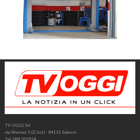
TV OGGI Srl
via Wenner 5 (Z.Ind.) - 84131 Salerno
Tel. 089.302824