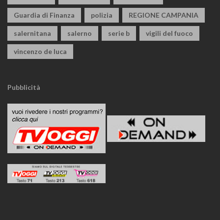
Guardia di Finanza
polizia
REGIONE CAMPANIA
salernitana
salerno
serie b
vigili del fuoco
vincenzo de luca
Pubblicità